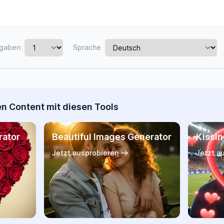
gaben
Sprache
en Content mit diesen Tools
rator
Beautiful Images Generator
Kissin
Jetzt ausprobieren
Jetzt a