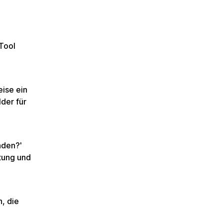
Tool
eise ein
der für
nden?'
tung und
, die