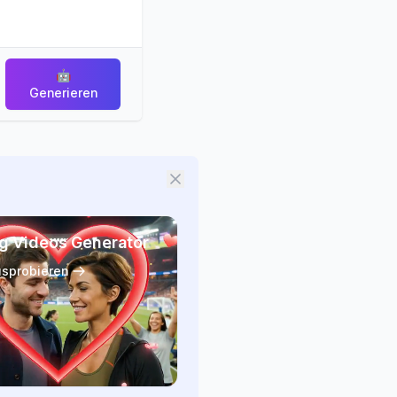
🤖
Generieren
g Videos Generator
usprobieren