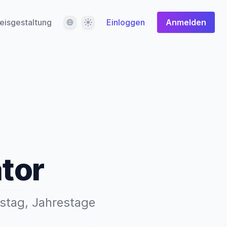
Sprache
Design
eisgestaltung
Einloggen
Anmelden
tor
instag, Jahrestage