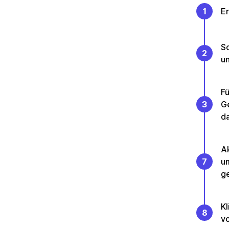
1
Er
So
2
un
Fü
3
Ge
da
Ak
7
u
g
Kl
8
vo