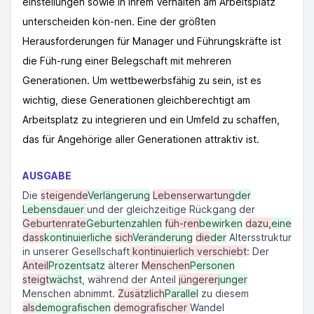
einstellungen sowie in ihrem Verhalten am Arbeitsplatz
unterscheiden kön-nen. Eine der größten
Herausforderungen für Manager und Führungskräfte ist
die Füh-rung einer Belegschaft mit mehreren
Generationen. Um wettbewerbsfähig zu sein, ist es
wichtig, diese Generationen gleichberechtigt am
Arbeitsplatz zu integrieren und ein Umfeld zu schaffen,
das für Angehörige aller Generationen attraktiv ist.
AUSGABE
Die
steigende
Verlängerung
Lebenserwartung
der
Lebensdauer
und der gleichzeitige Rückgang der
Geburtenrate
Geburtenzahlen
füh-ren
bewirken
dazu,
eine
dass
kontinuierliche
sich
Veränderung
die
der
Altersstruktur
in unserer Gesellschaft
kontinuierlich verschiebt
: Der
Anteil
Prozentsatz
älterer
Menschen
Personen
steigt
wächst
, während der Anteil
jüngerer
junger
Menschen abnimmt.
Zusätzlich
Parallel
zu diesem
als
demografischen
demografischer
Wandel