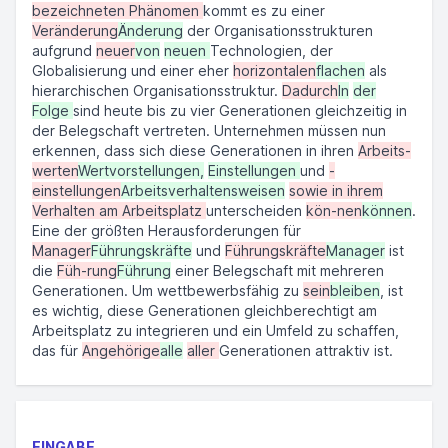
bezeichneten Phänomen
kommt es zu einer
Veränderung
Änderung
der Organisationsstrukturen
aufgrund
neuer
von
neuen
Technologien, der
Globalisierung und einer eher
horizontalen
flachen
als
hierarchischen Organisationsstruktur.
Dadurch
In
der
Folge
sind heute bis zu vier Generationen gleichzeitig in
der Belegschaft vertreten. Unternehmen müssen nun
erkennen, dass sich diese Generationen in ihren
Arbeits-
werten
Wertvorstellungen,
Einstellungen
und
-
einstellungen
Arbeitsverhaltensweisen
sowie in ihrem
Verhalten am Arbeitsplatz
unterscheiden
kön-nen
können
.
Eine der größten Herausforderungen für
Manager
Führungskräfte
und
Führungskräfte
Manager
ist
die
Füh-rung
Führung
einer Belegschaft mit mehreren
Generationen. Um wettbewerbsfähig zu
sein
bleiben
, ist
es wichtig, diese Generationen gleichberechtigt am
Arbeitsplatz zu integrieren und ein Umfeld zu schaffen,
das für
Angehörige
alle
aller
Generationen attraktiv ist.
EINGABE