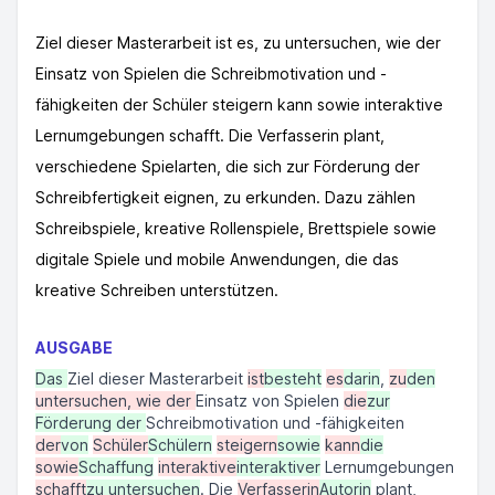
Ziel dieser Masterarbeit ist es, zu untersuchen, wie der
Einsatz von Spielen die Schreibmotivation und -
fähigkeiten der Schüler steigern kann sowie interaktive
Lernumgebungen schafft. Die Verfasserin plant,
verschiedene Spielarten, die sich zur Förderung der
Schreibfertigkeit eignen, zu erkunden. Dazu zählen
Schreibspiele, kreative Rollenspiele, Brettspiele sowie
digitale Spiele und mobile Anwendungen, die das
kreative Schreiben unterstützen.
AUSGABE
Das
Ziel dieser Masterarbeit
ist
besteht
es
darin
,
zu
den
untersuchen, wie der
Einsatz von Spielen
die
zur
Förderung der
Schreibmotivation und -fähigkeiten
der
von
Schüler
Schülern
steigern
sowie
kann
die
sowie
Schaffung
interaktive
interaktiver
Lernumgebungen
schafft
zu untersuchen
. Die
Verfasserin
Autorin
plant,