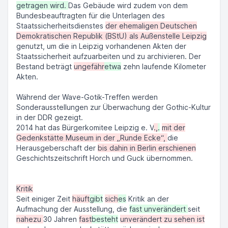
getragen wird.
Das Gebäude wird zudem von dem
Bundesbeauftragten für die Unterlagen des
Staatssicherheitsdienstes
der ehemaligen Deutschen
Demokratischen Republik (BStU) als Außenstelle Leipzig
genutzt, um die in Leipzig vorhandenen Akten der
Staatssicherheit aufzuarbeiten und zu archivieren. Der
Bestand beträgt
ungefähr
etwa
zehn laufende Kilometer
Akten.
Während der Wave-Gotik-Treffen werden
Sonderausstellungen zur Überwachung der Gothic-Kultur
in der DDR gezeigt.
2014 hat das Bürgerkomitee Leipzig e. V
.,
.
mit der
Gedenkstätte Museum in der „Runde Ecke“,
die
Herausgeberschaft der
bis dahin in Berlin erschienen
Geschichtszeitschrift Horch und Guck übernommen.
Kritik
Seit einiger Zeit
häuft
gibt
sich
es
Kritik an der
Aufmachung der Ausstellung, die
fast unverändert
seit
nahezu
30 Jahren
fast
besteht
unverändert zu sehen ist