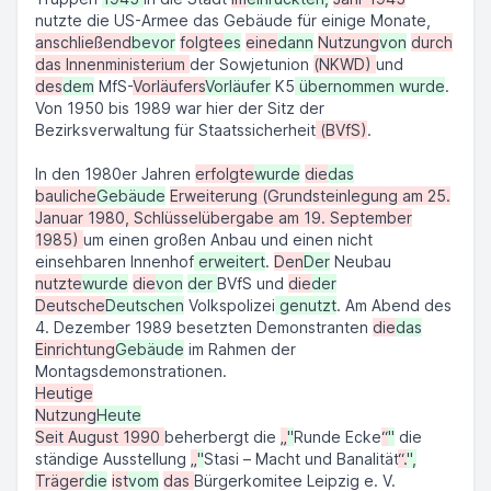
nutzte die US-Armee das Gebäude für einige Monate,
anschließend
bevor
folgte
es
eine
dann
Nutzung
von
durch
das Innenministerium
der Sowjetunion
(NKWD)
und
des
dem
MfS-
Vorläufers
Vorläufer
K5
übernommen wurde
.
Von 1950 bis 1989 war hier der Sitz der
Bezirksverwaltung für Staatssicherheit
(BVfS)
.
In den 1980er Jahren
erfolgte
wurde
die
das
bauliche
Gebäude
Erweiterung (Grundsteinlegung am 25.
Januar 1980, Schlüsselübergabe am 19. September
1985)
um einen großen Anbau und einen nicht
einsehbaren Innenhof
erweitert
.
Den
Der
Neubau
nutzte
wurde
die
von
der
BVfS und
die
der
Deutsche
Deutschen
Volkspolizei
genutzt
. Am Abend des
4. Dezember 1989 besetzten Demonstranten
die
das
Einrichtung
Gebäude
im Rahmen der
Montagsdemonstrationen.
Heutige
Nutzung
Heute
Seit August 1990
beherbergt die
„
"
Runde Ecke
“
"
die
ständige Ausstellung
„
"
Stasi – Macht und Banalität
“.
",
Träger
die
ist
vom
das
Bürgerkomitee Leipzig e. V.