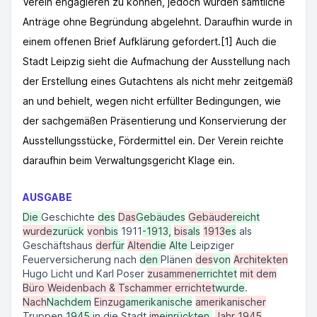
Verein engagieren zu können, jedoch wurden sämtliche
Anträge ohne Begründung abgelehnt. Daraufhin wurde in
einem offenen Brief Aufklärung gefordert.[1] Auch die
Stadt Leipzig sieht die Aufmachung der Ausstellung nach
der Erstellung eines Gutachtens als nicht mehr zeitgemäß
an und behielt, wegen nicht erfüllter Bedingungen, wie
der sachgemäßen Präsentierung und Konservierung der
Ausstellungsstücke, Fördermittel ein. Der Verein reichte
daraufhin beim Verwaltungsgericht Klage ein.
AUSGABE
Die
Geschichte
des
Das
Gebäudes
Gebäude
reicht
wurde
zurück
von
bis
1911
-1913,
bis
als
1913
es
als
Geschäftshaus
der
für
Alten
die
Alte
Leipziger
Feuerversicherung nach
den
Plänen
des
von
Architekten
Hugo Licht und Karl Poser
zusammen
errichtet
mit dem
Büro Weidenbach & Tschammer errichtet
wurde
.
Nach
Nachdem
Einzug
amerikanische
amerikanischer
Truppen
1945
in die Stadt
im
einrückten,
Jahr 1945