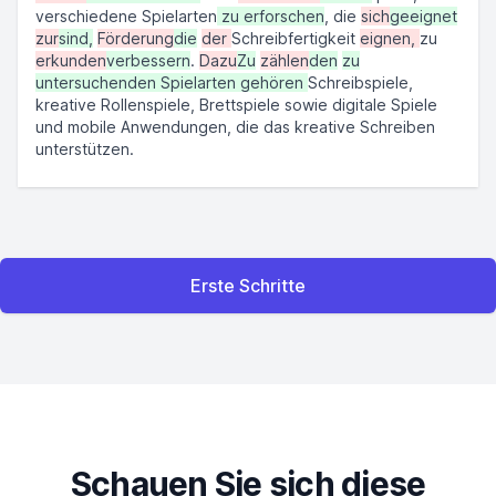
verschiedene Spielarten
zu erforschen
, die
sich
geeignet
zur
sind,
Förderung
die
der
Schreibfertigkeit
eignen,
zu
erkunden
verbessern
.
Dazu
Zu
zählen
den
zu
untersuchenden Spielarten gehören
Schreibspiele,
kreative Rollenspiele, Brettspiele sowie digitale Spiele
und mobile Anwendungen, die das kreative Schreiben
unterstützen.
Erste Schritte
Schauen Sie sich diese