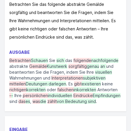
Betrachten Sie das folgende abstrakte Gemälde
sorgfältig und beantworten Sie die Fragen, indem Sie
Ihre Wahrnehmungen und Interpretationen mitteilen. Es
gibt keine richtigen oder falschen Antworten – Ihre
persönlichen Eindrücke sind das, was zählt.
AUSGABE
Betrachten
Schauen
Sie
sich
das
folgende
nachfolgende
abstrakte
Gemälde
Kunstwerk
sorgfältig
genau
an
und
beantworten Sie die Fragen, indem Sie Ihre
visuellen
Wahrnehmungen und
Interpretationen
subjektiven
mitteilen
Deutungen darlegen
. Es
gibt
existieren
keine
richtigen
korrekten
oder
falschen
inkorrekten
Antworten
–
-
Ihre
persönlichen
individuellen
Eindrücke
Empfindungen
sind
das
es
,
was
die
zählt
von Bedeutung sind
.
EINGABE