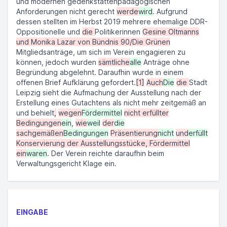
und modernen gedenkstättenpädagogischen
Anforderungen nicht gerecht
werde
wird
. Aufgrund
dessen stellten im Herbst 2019 mehrere ehemalige DDR-
Oppositionelle und
die
Politikerinnen
Gesine Oltmanns
und Monika Lazar von Bündnis 90/Die Grünen
Mitgliedsanträge, um sich im Verein engagieren zu
können, jedoch wurden
sämtliche
alle
Anträge ohne
Begründung abgelehnt. Daraufhin wurde in einem
offenen Brief Aufklärung gefordert.
[1]
Auch
Die
die
Stadt
Leipzig sieht die Aufmachung der Ausstellung nach der
Erstellung eines Gutachtens als nicht mehr zeitgemäß an
und behielt
,
wegen
Fördermittel
nicht erfüllter
Bedingungen
ein
,
wie
weil
der
die
sachgemäßen
Bedingungen
Präsentierung
nicht
und
erfüllt
Konservierung der Ausstellungsstücke, Fördermittel
ein
waren
. Der Verein reichte daraufhin beim
Verwaltungsgericht Klage ein.
EINGABE