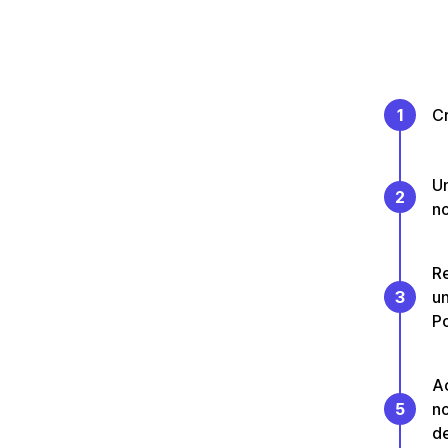
1
C
Un
2
no
Re
3
un
P
Ac
5
no
de