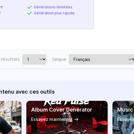
nt
Générations illimitées
e
Génération plus rapide
résultats
langue
ntenu avec ces outils
nerator
Album Cover Generator
Music
Essayez maintenant
Essayez