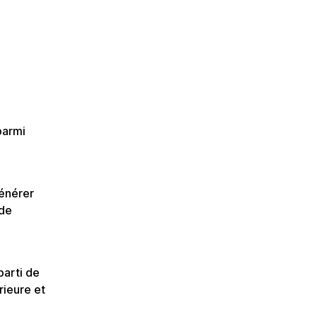
parmi
générer
 de
parti de
rieure et