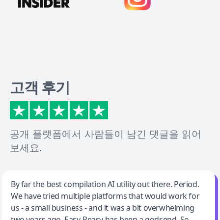
고객 후기
공개 플랫폼에서 사람들이 남긴 댓글을 읽어
보세요.
Jeff Wilson
By far the best compilation AI utility out there. Period.
We have tried multiple platforms that would work for
By far the best compilation AI utility
us - a small business - and it was a bit overwhelming
two years ago. Easy-Peasy has been a godsend. So