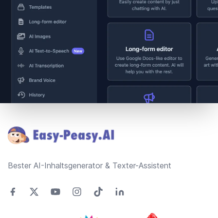
Footer
Bester AI-Inhaltsgenerator & Texter-Assistent