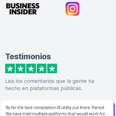
Testimonios
Lea los comentarios que la gente ha
hecho en plataformas públicas.
Jeff Wilson
By far the best compilation AI utility out there. Period.
We have tried multiple platforms that would work for
By far the best compilation AI utility