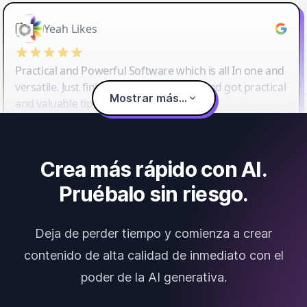
Yeah Likes
Practical and Powerful Software which is all In one and
versatile. Just finished their workshop and got practical
Mostrar más...
and valuable tips and tricks.
Crea más rápido con AI.
Pruébalo sin riesgo.
Deja de perder tiempo y comienza a crear
contenido de alta calidad de inmediato con el
poder de la AI generativa.