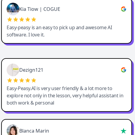
Great service, Best AI tool
Kia Tiow | COGUE
Easy-peasy is an easy to pick up and awesome AI
software. I love it.
Easy-Peasy AI
Dezign121
Easy-Peasy.AI is very user friendly & a lot more to
explore not only in the lesson, very helpful assistant in
both work & personal
Blanca Marin