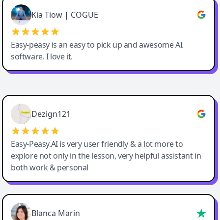
Great service, Best AI tool
Kia Tiow | COGUE
Easy-peasy is an easy to pick up and awesome AI
software. I love it.
Easy-Peasy AI
Dezign121
Easy-Peasy.AI is very user friendly & a lot more to
explore not only in the lesson, very helpful assistant in
both work & personal
Blanca Marin