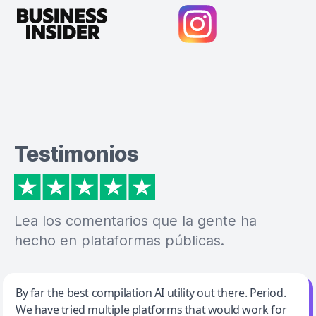
Testimonios
Lea los comentarios que la gente ha
hecho en plataformas públicas.
Jeff Wilson
By far the best compilation AI utility out there. Period.
We have tried multiple platforms that would work for
By far the best compilation AI utility