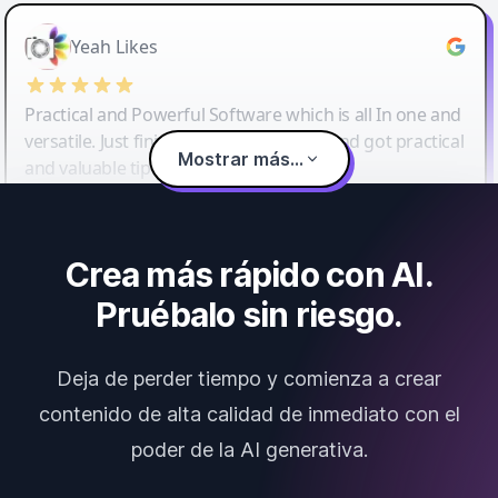
Yeah Likes
Practical and Powerful Software which is all In one and
versatile. Just finished their workshop and got practical
Mostrar más...
and valuable tips and tricks.
Crea más rápido con AI.
Pruébalo sin riesgo.
Deja de perder tiempo y comienza a crear
contenido de alta calidad de inmediato con el
poder de la AI generativa.