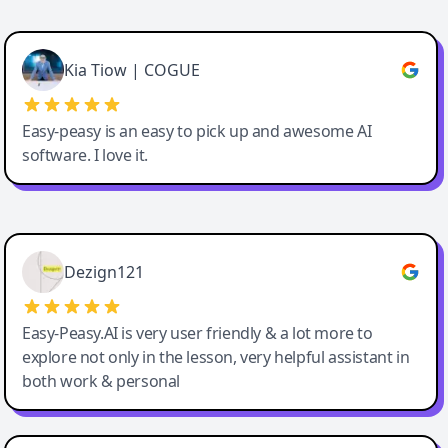
Cody Crabb
Great service, Best AI tool
Kia Tiow | COGUE
Easy-peasy is an easy to pick up and awesome AI
software. I love it.
Easy-Peasy AI
Dezign121
Easy-Peasy.AI is very user friendly & a lot more to
explore not only in the lesson, very helpful assistant in
both work & personal