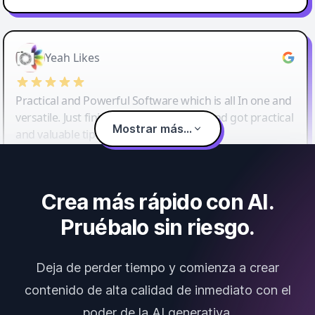
Yeah Likes
Practical and Powerful Software which is all In one and
versatile. Just finished their workshop and got practical
Mostrar más...
and valuable tips and tricks.
Crea más rápido con AI.
Pruébalo sin riesgo.
Deja de perder tiempo y comienza a crear
contenido de alta calidad de inmediato con el
poder de la AI generativa.