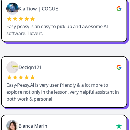
Great service, Best AI tool
Kia Tiow | COGUE
Easy-peasy is an easy to pick up and awesome AI
software. I love it.
Easy-Peasy AI
Dezign121
Easy-Peasy.AI is very user friendly & a lot more to
explore not only in the lesson, very helpful assistant in
both work & personal
Blanca Marin