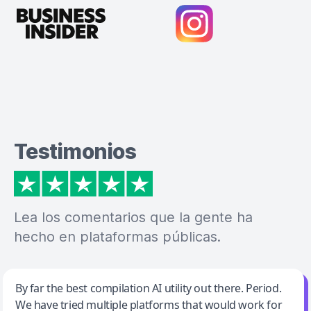
Testimonios
Lea los comentarios que la gente ha
hecho en plataformas públicas.
Jeff Wilson
By far the best compilation AI utility out there. Period.
We have tried multiple platforms that would work for
By far the best compilation AI utility