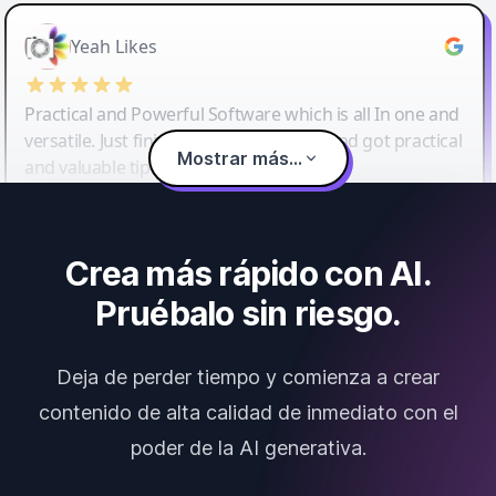
Yeah Likes
Practical and Powerful Software which is all In one and
versatile. Just finished their workshop and got practical
Mostrar más...
and valuable tips and tricks.
Crea más rápido con AI.
Pruébalo sin riesgo.
Deja de perder tiempo y comienza a crear
contenido de alta calidad de inmediato con el
poder de la AI generativa.