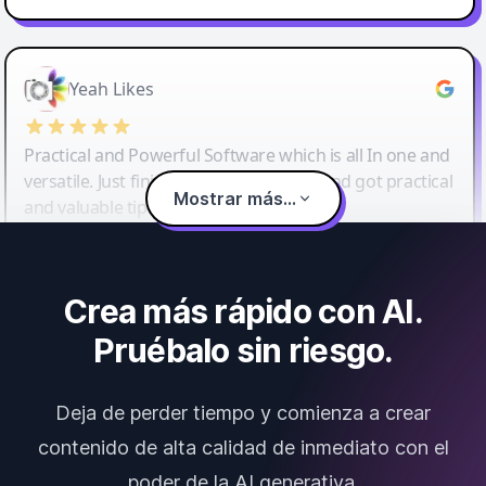
Yeah Likes
Practical and Powerful Software which is all In one and
versatile. Just finished their workshop and got practical
Mostrar más...
and valuable tips and tricks.
Crea más rápido con AI.
Pruébalo sin riesgo.
Deja de perder tiempo y comienza a crear
contenido de alta calidad de inmediato con el
poder de la AI generativa.