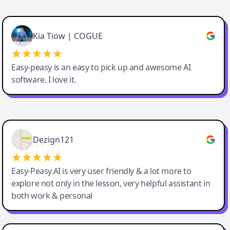
Cody Crabb
Great service, Best AI tool
Kia Tiow | COGUE
Easy-peasy is an easy to pick up and awesome AI
software. I love it.
Easy-Peasy AI
Dezign121
Easy-Peasy.AI is very user friendly & a lot more to
explore not only in the lesson, very helpful assistant in
both work & personal