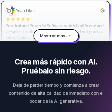
Yeah Likes
Practical and Powerful Software which is all In one and
versatile. Just finished their workshop and got practical
Mostrar más...
and valuable tips and tricks.
Crea más rápido con AI.
Pruébalo sin riesgo.
Deja de perder tiempo y comienza a crear
contenido de alta calidad de inmediato con el
poder de la AI generativa.