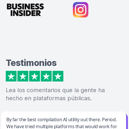
Testimonios
Lea los comentarios que la gente ha
hecho en plataformas públicas.
Jeff Wilson
By far the best compilation AI utility out there. Period.
We have tried multiple platforms that would work for
By far the best compilation AI utility