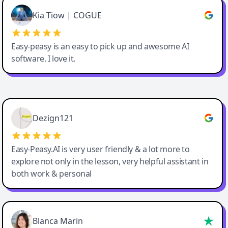
Great service, Best AI tool
Kia Tiow | COGUE
Easy-peasy is an easy to pick up and awesome AI
software. I love it.
Easy-Peasy AI
Dezign121
Easy-Peasy.AI is very user friendly & a lot more to
explore not only in the lesson, very helpful assistant in
both work & personal
Blanca Marin