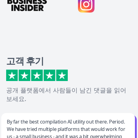
고객 후기
공개 플랫폼에서 사람들이 남긴 댓글을 읽어
보세요.
Jeff Wilson
By far the best compilation AI utility out there. Period.
We have tried multiple platforms that would work for
By far the best compilation AI utility
us - a small business - and it was a bit overwhelming