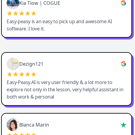
Great service, Best AI tool
Kia Tiow | COGUE
Easy-peasy is an easy to pick up and awesome AI
software. I love it.
Easy-Peasy AI
Dezign121
Easy-Peasy.AI is very user friendly & a lot more to
explore not only in the lesson, very helpful assistant in
both work & personal
Blanca Marin