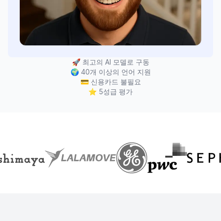
🚀
최고의 AI 모델로 구동
🌍
40개 이상의 언어 지원
💳
신용카드 불필요
⭐
5성급 평가