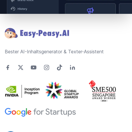
Footer
Bester AI-Inhaltsgenerator & Texter-Assistent