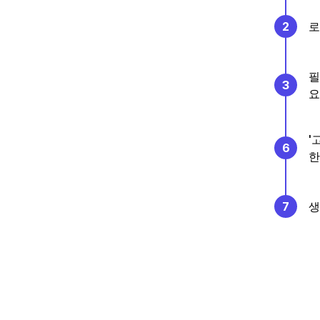
2
로
필
3
요
'
6
한
7
생