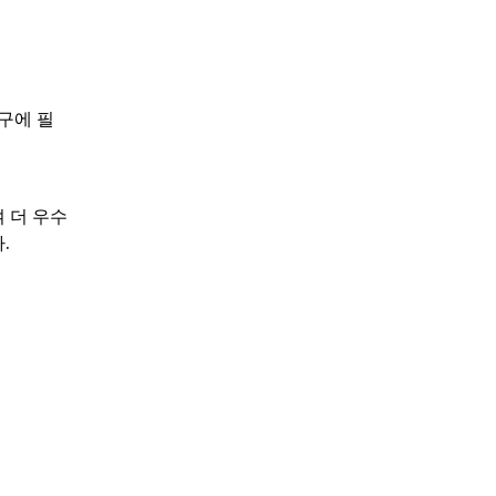
구에 필
여 더 우수
.