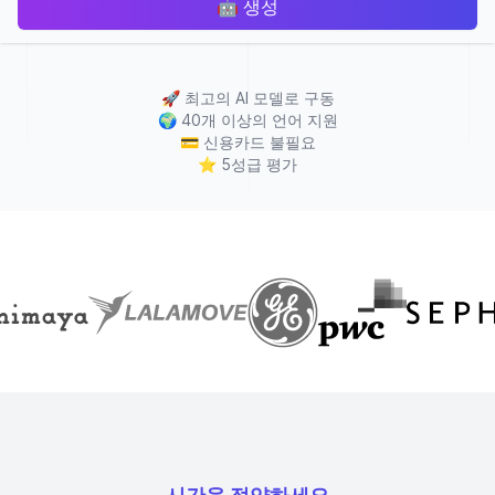
🤖
생성
🚀
최고의 AI 모델로 구동
🌍
40개 이상의 언어 지원
💳
신용카드 불필요
⭐
5성급 평가