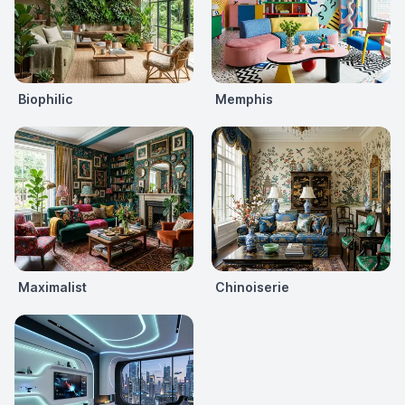
Biophilic
Memphis
Maximalist
Chinoiserie