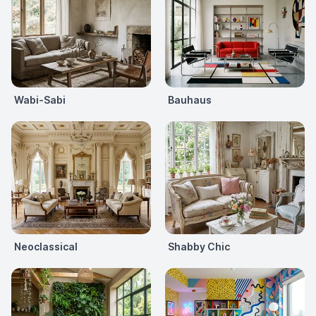
Wabi-Sabi
Bauhaus
Neoclassical
Shabby Chic