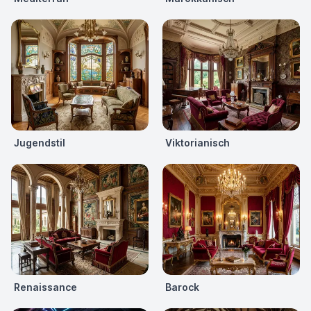
Jugendstil
Viktorianisch
Renaissance
Barock