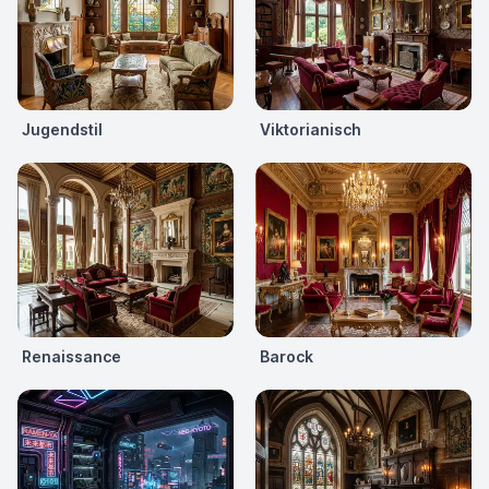
Jugendstil
Viktorianisch
Renaissance
Barock