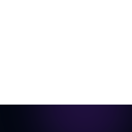
Vom leeren Raum zum exposé-fertigen
Video
Ein einzelnes Raumfoto, virtuell eingerichtet und zu
einem cinematischen Rundgang animiert.