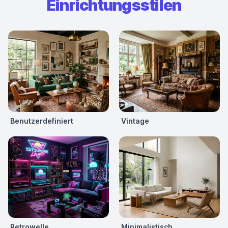
Einrichtungsstilen
Benutzerdefiniert
Vintage
Retrowelle
Minimalistisch