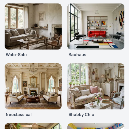
Wabi-Sabi
Bauhaus
Neoclassical
Shabby Chic