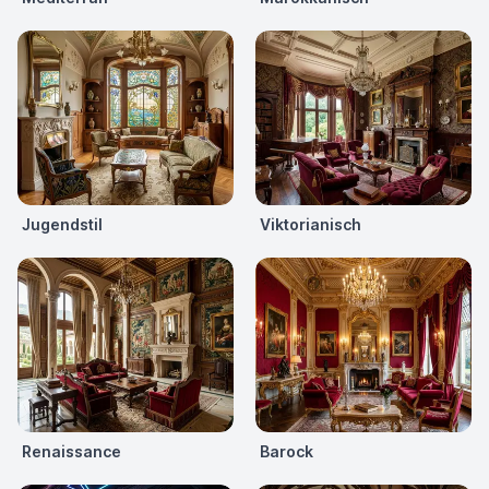
Jugendstil
Viktorianisch
Renaissance
Barock