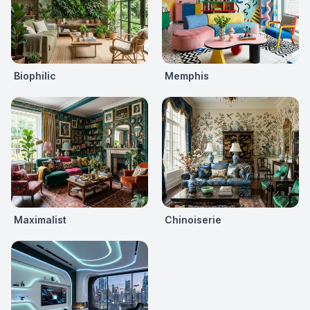
Biophilic
Memphis
Maximalist
Chinoiserie