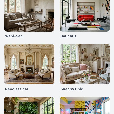
Wabi-Sabi
Bauhaus
Neoclassical
Shabby Chic