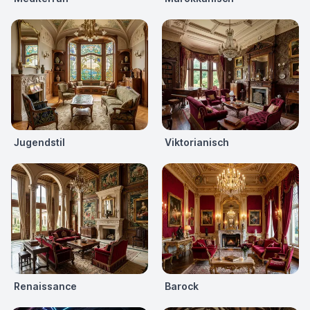
Jugendstil
Viktorianisch
Renaissance
Barock