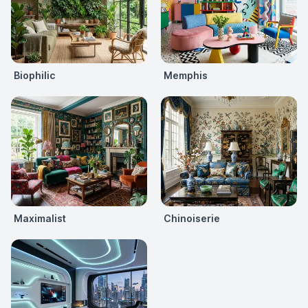
Biophilic
Memphis
Maximalist
Chinoiserie