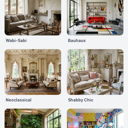
Wabi-Sabi
Bauhaus
Neoclassical
Shabby Chic