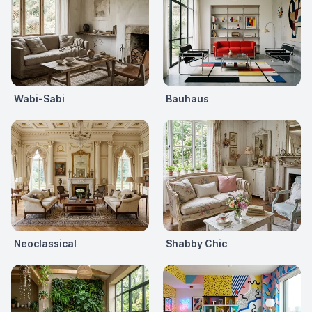
Wabi-Sabi
Bauhaus
Neoclassical
Shabby Chic