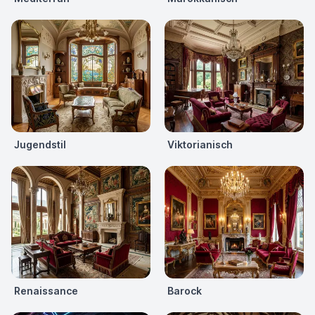
Jugendstil
Viktorianisch
Renaissance
Barock