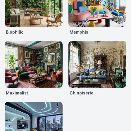
Biophilic
Memphis
Maximalist
Chinoiserie