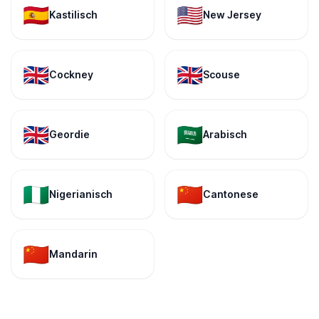
🇪🇸
🇺🇸
Kastilisch
New Jersey
🇬🇧
🇬🇧
Cockney
Scouse
🇬🇧
🇸🇦
Geordie
Arabisch
🇳🇬
🇨🇳
Nigerianisch
Cantonese
🇨🇳
Mandarin