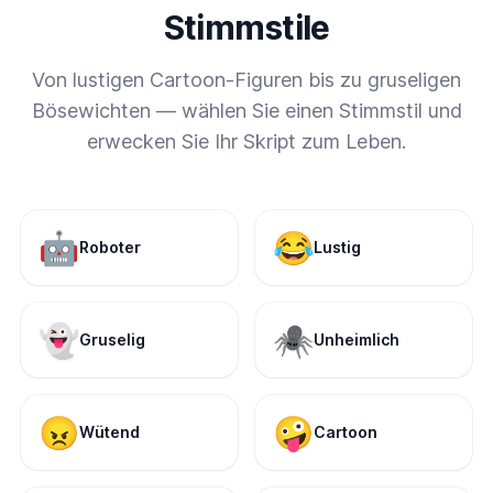
Stimmstile
Von lustigen Cartoon-Figuren bis zu gruseligen
Bösewichten — wählen Sie einen Stimmstil und
erwecken Sie Ihr Skript zum Leben.
🤖
😂
Roboter
Lustig
👻
🕷️
Gruselig
Unheimlich
😠
🤪
Wütend
Cartoon