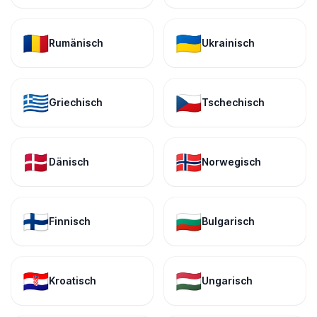
🇷🇴
🇺🇦
Rumänisch
Ukrainisch
🇬🇷
🇨🇿
Griechisch
Tschechisch
🇩🇰
🇳🇴
Dänisch
Norwegisch
🇫🇮
🇧🇬
Finnisch
Bulgarisch
🇭🇷
🇭🇺
Kroatisch
Ungarisch