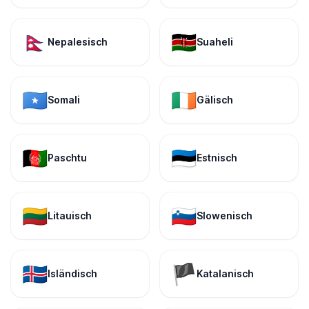
🇳🇵
🇰🇪
Nepalesisch
Suaheli
🇸🇴
🇮🇪
Somali
Gälisch
🇦🇫
🇪🇪
Paschtu
Estnisch
🇱🇹
🇸🇮
Litauisch
Slowenisch
🇮🇸
🏴
Isländisch
Katalanisch