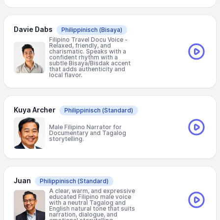
Davie Dabs
Philippinisch
(Bisaya)
Filipino Travel Docu Voice -
Relaxed, friendly, and
charismatic. Speaks with a
confident rhythm with a
subtle Bisaya/Bisdak accent
that adds authenticity and
local flavor.
Kuya Archer
Philippinisch
(Standard)
Male Filipino Narrator for
Documentary and Tagalog
storytelling.
Juan
Philippinisch
(Standard)
A clear, warm, and expressive
educated Filipino male voice
with a neutral Tagalog and
English natural tone that suits
narration, dialogue, and