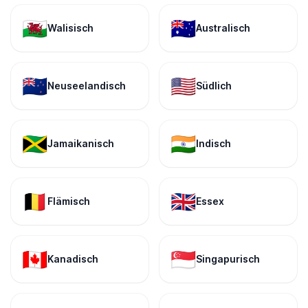
🏴󠁧󠁢󠁷󠁬󠁳󠁿
🇦🇺
Walisisch
Australisch
🇳🇿
🇺🇸
Neuseelandisch
Südlich
🇯🇲
🇮🇳
Jamaikanisch
Indisch
🇧🇪
🇬🇧
Flämisch
Essex
🇨🇦
🇸🇬
Kanadisch
Singapurisch