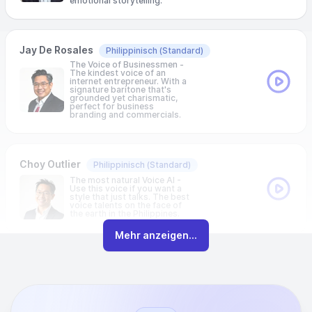
emotional storytelling.
Jay De Rosales
Philippinisch
(Standard)
The Voice of Businessmen -
The kindest voice of an
internet entrepreneur. With a
signature baritone that's
grounded yet charismatic,
perfect for business
branding and commercials.
Choy Outlier
Philippinisch
(Standard)
The most natural Voice AI -
Use this voice if you want a
style that just talks. The best
voice talents on the face of
the earth in the Philippines.
Mehr anzeigen...