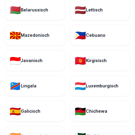
🇧🇾
🇱🇻
Belarussisch
Lettisch
🇲🇰
🇵🇭
Mazedonisch
Cebuano
🇮🇩
🇰🇬
Javanisch
Kirgisisch
🇨🇩
🇱🇺
Lingala
Luxemburgisch
🇪🇸
🇲🇼
Galicisch
Chichewa