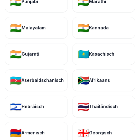
🇮🇳
🇮🇳
Punjabi
Marathi
🇮🇳
🇮🇳
Malayalam
Kannada
🇮🇳
🇰🇿
Gujarati
Kasachisch
🇦🇿
🇿🇦
Aserbaidschanisch
Afrikaans
🇮🇱
🇹🇭
Hebräisch
Thailändisch
🇦🇲
🇬🇪
Armenisch
Georgisch