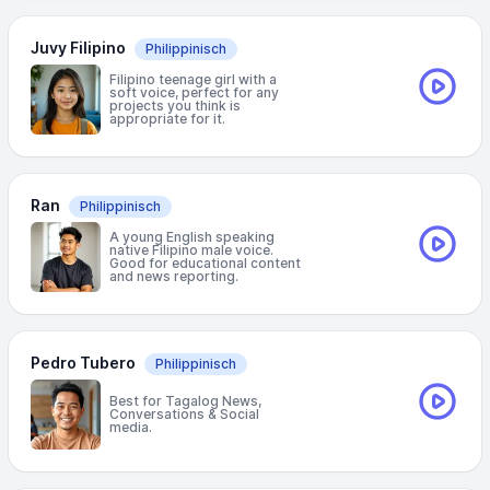
Juvy Filipino
Philippinisch
Filipino teenage girl with a
soft voice, perfect for any
projects you think is
appropriate for it.
Ran
Philippinisch
A young English speaking
native Filipino male voice.
Good for educational content
and news reporting.
Pedro Tubero
Philippinisch
Best for Tagalog News,
Conversations & Social
media.