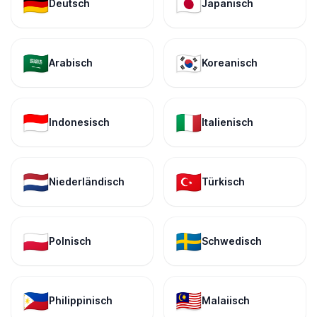
🇩🇪
🇯🇵
Deutsch
Japanisch
🇸🇦
🇰🇷
Arabisch
Koreanisch
🇮🇩
🇮🇹
Indonesisch
Italienisch
🇳🇱
🇹🇷
Niederländisch
Türkisch
🇵🇱
🇸🇪
Polnisch
Schwedisch
🇵🇭
🇲🇾
Philippinisch
Malaiisch