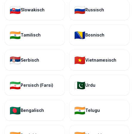
🇸🇰
🇷🇺
Slowakisch
Russisch
🇮🇳
🇧🇦
Tamilisch
Bosnisch
🇷🇸
🇻🇳
Serbisch
Vietnamesisch
🇮🇷
🇵🇰
Persisch (Farsi)
Urdu
🇧🇩
🇮🇳
Bengalisch
Telugu