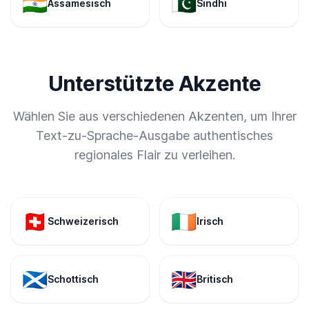
🇮🇳
🇵🇰
Assamesisch
Sindhi
Unterstützte Akzente
Wählen Sie aus verschiedenen Akzenten, um Ihrer
Text-zu-Sprache-Ausgabe authentisches
regionales Flair zu verleihen.
🇨🇭
🇮🇪
Schweizerisch
Irisch
🏴󠁧󠁢󠁳󠁣󠁴󠁿
🇬🇧
Schottisch
Britisch