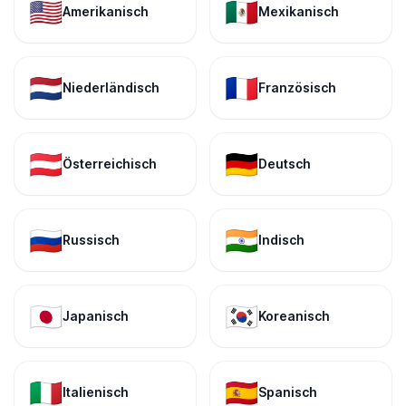
🇺🇸
🇲🇽
Amerikanisch
Mexikanisch
🇳🇱
🇫🇷
Niederländisch
Französisch
🇦🇹
🇩🇪
Österreichisch
Deutsch
🇷🇺
🇮🇳
Russisch
Indisch
🇯🇵
🇰🇷
Japanisch
Koreanisch
🇮🇹
🇪🇸
Italienisch
Spanisch