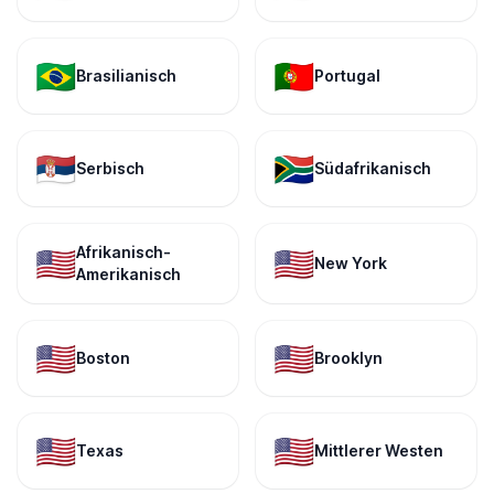
🇧🇷
🇵🇹
Brasilianisch
Portugal
🇷🇸
🇿🇦
Serbisch
Südafrikanisch
Afrikanisch-
🇺🇸
🇺🇸
New York
Amerikanisch
🇺🇸
🇺🇸
Boston
Brooklyn
🇺🇸
🇺🇸
Texas
Mittlerer Westen