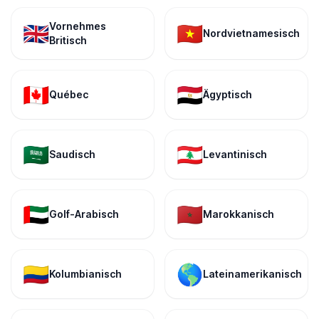
Vornehmes
🇬🇧
🇻🇳
Nordvietnamesisch
Britisch
🇨🇦
🇪🇬
Québec
Ägyptisch
🇸🇦
🇱🇧
Saudisch
Levantinisch
🇦🇪
🇲🇦
Golf-Arabisch
Marokkanisch
🇨🇴
🌎
Kolumbianisch
Lateinamerikanisch