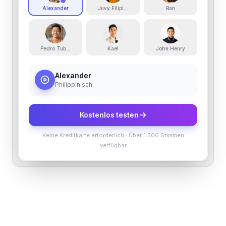
Alexander
Juvy Filipino
Ran
Pedro Tubero
Kael
John Henry
Alexander
Philippinisch
Kostenlos testen
Keine Kreditkarte erforderlich
·
Über 1.500 Stimmen
verfügbar