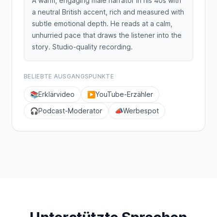
A warm, engaging male narrator in his 40s with
a neutral British accent, rich and measured with
subtle emotional depth. He reads at a calm,
unhurried pace that draws the listener into the
story. Studio-quality recording.
BELIEBTE AUSGANGSPUNKTE
📚
Erklärvideo
▶️
YouTube-Erzähler
🎧
Podcast-Moderator
📣
Werbespot