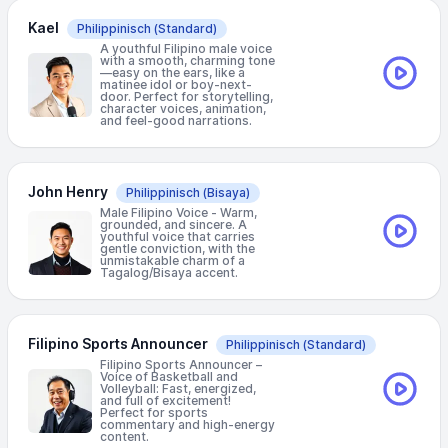
Kael
Philippinisch
(Standard)
A youthful Filipino male voice
with a smooth, charming tone
—easy on the ears, like a
matinee idol or boy-next-
door. Perfect for storytelling,
character voices, animation,
and feel-good narrations.
John Henry
Philippinisch
(Bisaya)
Male Filipino Voice - Warm,
grounded, and sincere. A
youthful voice that carries
gentle conviction, with the
unmistakable charm of a
Tagalog/Bisaya accent.
Filipino Sports Announcer
Philippinisch
(Standard)
Filipino Sports Announcer –
Voice of Basketball and
Volleyball: Fast, energized,
and full of excitement!
Perfect for sports
commentary and high-energy
content.