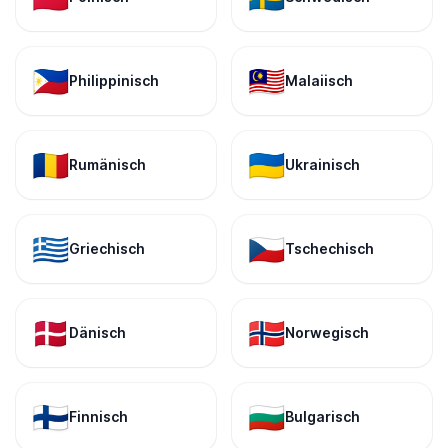
🇵🇭
🇲🇾
Philippinisch
Malaiisch
🇷🇴
🇺🇦
Rumänisch
Ukrainisch
🇬🇷
🇨🇿
Griechisch
Tschechisch
🇩🇰
🇳🇴
Dänisch
Norwegisch
🇫🇮
🇧🇬
Finnisch
Bulgarisch