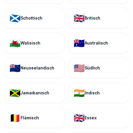
🏴󠁧󠁢󠁳󠁣󠁴󠁿
🇬🇧
Schottisch
Britisch
🏴󠁧󠁢󠁷󠁬󠁳󠁿
🇦🇺
Walisisch
Australisch
🇳🇿
🇺🇸
Neuseelandisch
Südlich
🇯🇲
🇮🇳
Jamaikanisch
Indisch
🇧🇪
🇬🇧
Flämisch
Essex