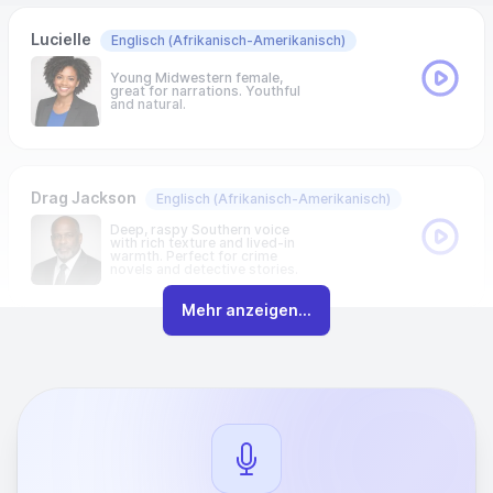
Lucielle
Englisch
(Afrikanisch-Amerikanisch)
Young Midwestern female,
great for narrations. Youthful
and natural.
Drag Jackson
Englisch
(Afrikanisch-Amerikanisch)
Deep, raspy Southern voice
with rich texture and lived-in
warmth. Perfect for crime
novels and detective stories.
Mehr anzeigen...