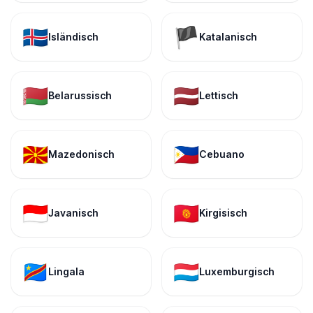
🇮🇸
🏴
Isländisch
Katalanisch
🇧🇾
🇱🇻
Belarussisch
Lettisch
🇲🇰
🇵🇭
Mazedonisch
Cebuano
🇮🇩
🇰🇬
Javanisch
Kirgisisch
🇨🇩
🇱🇺
Lingala
Luxemburgisch