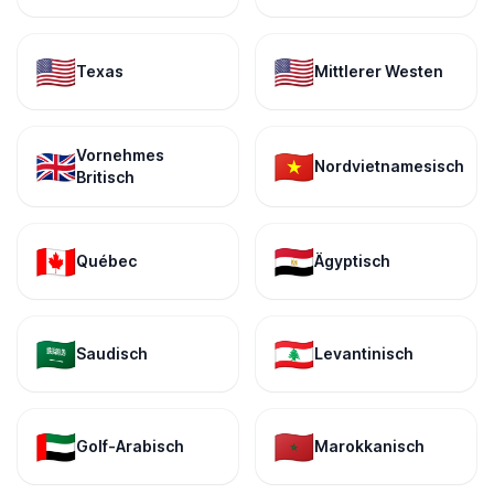
🇺🇸
🇺🇸
Texas
Mittlerer Westen
Vornehmes
🇬🇧
🇻🇳
Nordvietnamesisch
Britisch
🇨🇦
🇪🇬
Québec
Ägyptisch
🇸🇦
🇱🇧
Saudisch
Levantinisch
🇦🇪
🇲🇦
Golf-Arabisch
Marokkanisch