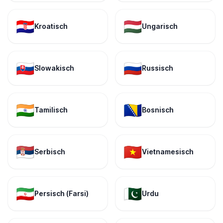
🇭🇷
🇭🇺
Kroatisch
Ungarisch
🇸🇰
🇷🇺
Slowakisch
Russisch
🇮🇳
🇧🇦
Tamilisch
Bosnisch
🇷🇸
🇻🇳
Serbisch
Vietnamesisch
🇮🇷
🇵🇰
Persisch (Farsi)
Urdu