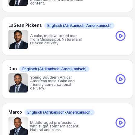
content.
LaSean Pickens
Englisch
(Afrikanisch-Amerikanisch)
A calm, mellow-toned man
from Mississippi. Natural and
relaxed delivery.
Dan
Englisch
(Afrikanisch-Amerikanisch)
Young Southern African
American male. Calm and
friendly conversational
delivery.
Marco
Englisch
(Afrikanisch-Amerikanisch)
Middle-aged professional
with slight southern accent.
Natural and clear.