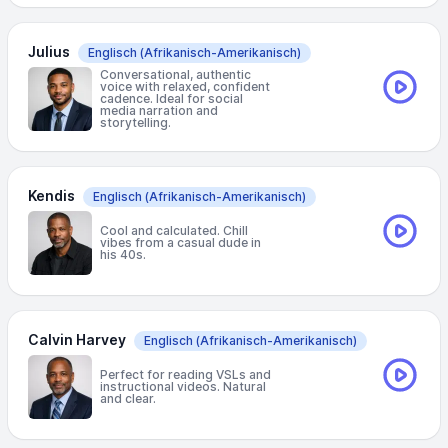
Julius
Englisch
(Afrikanisch-Amerikanisch)
Conversational, authentic
voice with relaxed, confident
cadence. Ideal for social
media narration and
storytelling.
Kendis
Englisch
(Afrikanisch-Amerikanisch)
Cool and calculated. Chill
vibes from a casual dude in
his 40s.
Calvin Harvey
Englisch
(Afrikanisch-Amerikanisch)
Perfect for reading VSLs and
instructional videos. Natural
and clear.