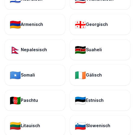
🇦🇲
🇬🇪
Armenisch
Georgisch
🇳🇵
🇰🇪
Nepalesisch
Suaheli
🇸🇴
🇮🇪
Somali
Gälisch
🇦🇫
🇪🇪
Paschtu
Estnisch
🇱🇹
🇸🇮
Litauisch
Slowenisch