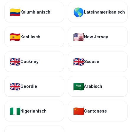
🇨🇴
🌎
Kolumbianisch
Lateinamerikanisch
🇪🇸
🇺🇸
Kastilisch
New Jersey
🇬🇧
🇬🇧
Cockney
Scouse
🇬🇧
🇸🇦
Geordie
Arabisch
🇳🇬
🇨🇳
Nigerianisch
Cantonese