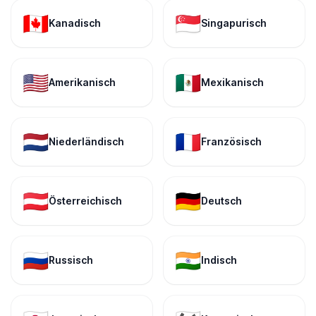
🇨🇦
🇸🇬
Kanadisch
Singapurisch
🇺🇸
🇲🇽
Amerikanisch
Mexikanisch
🇳🇱
🇫🇷
Niederländisch
Französisch
🇦🇹
🇩🇪
Österreichisch
Deutsch
🇷🇺
🇮🇳
Russisch
Indisch