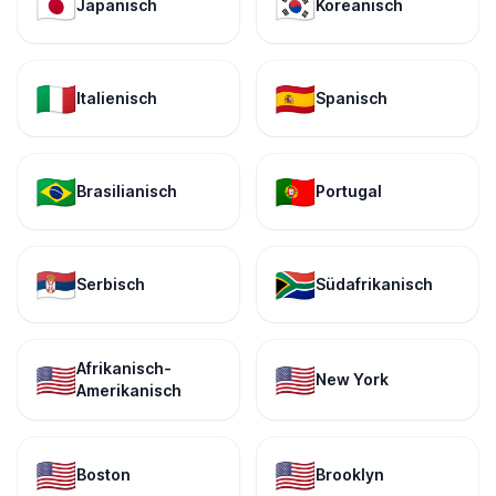
🇯🇵
🇰🇷
Japanisch
Koreanisch
🇮🇹
🇪🇸
Italienisch
Spanisch
🇧🇷
🇵🇹
Brasilianisch
Portugal
🇷🇸
🇿🇦
Serbisch
Südafrikanisch
Afrikanisch-
🇺🇸
🇺🇸
New York
Amerikanisch
🇺🇸
🇺🇸
Boston
Brooklyn