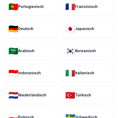
🇵🇹
🇫🇷
Portugiesisch
Französisch
🇩🇪
🇯🇵
Deutsch
Japanisch
🇸🇦
🇰🇷
Arabisch
Koreanisch
🇮🇩
🇮🇹
Indonesisch
Italienisch
🇳🇱
🇹🇷
Niederländisch
Türkisch
🇵🇱
🇸🇪
Polnisch
Schwedisch