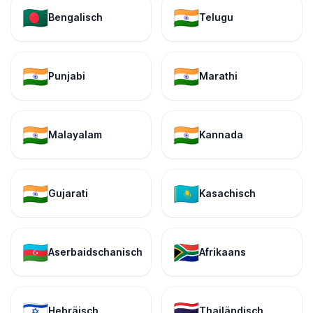
🇧🇩
🇮🇳
Bengalisch
Telugu
🇮🇳
🇮🇳
Punjabi
Marathi
🇮🇳
🇮🇳
Malayalam
Kannada
🇮🇳
🇰🇿
Gujarati
Kasachisch
🇦🇿
🇿🇦
Aserbaidschanisch
Afrikaans
🇮🇱
🇹🇭
Hebräisch
Thailändisch