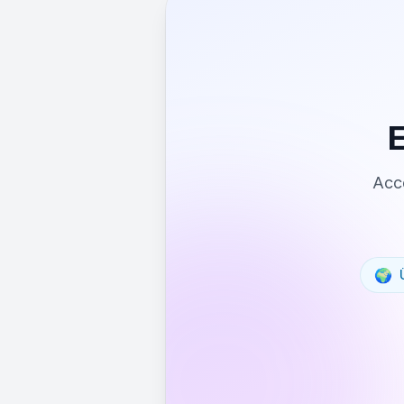
Acce
🌍