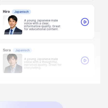
Hiro
Japanisch
A young Japanese male
voice with a clear,
informative quality. Great
for educational content.
Sora
Japanisch
A young Japanese male
voice with a thoughtful,
narrative quality. Great for
storytelling.