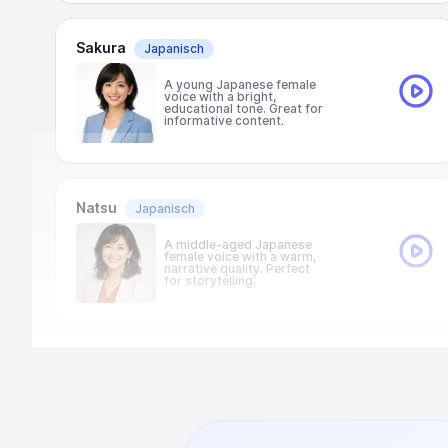
Sakura
Japanisch
A young Japanese female
voice with a bright,
educational tone. Great for
informative content.
Natsu
Japanisch
A middle-aged Japanese
female voice with a warm,
narrative quality. Perfect
for storytelling.