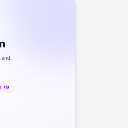
n
s and
lität