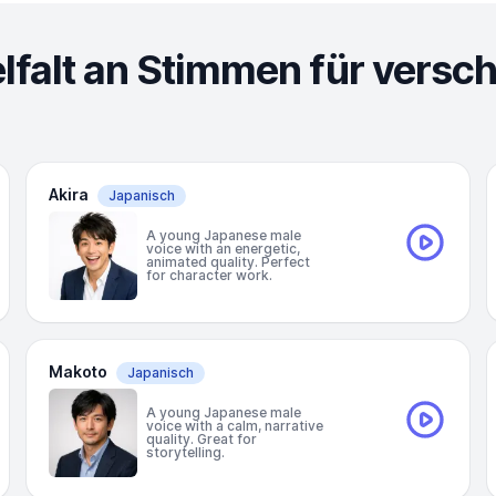
elfalt an Stimmen für vers
Akira
Japanisch
A young Japanese male
voice with an energetic,
animated quality. Perfect
for character work.
Makoto
Japanisch
A young Japanese male
voice with a calm, narrative
quality. Great for
storytelling.