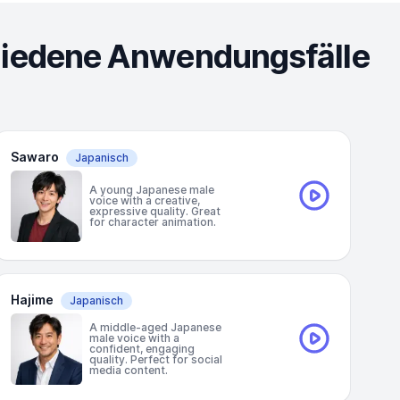
chiedene Anwendungsfälle
Sawaro
Japanisch
A young Japanese male
voice with a creative,
expressive quality. Great
for character animation.
Hajime
Japanisch
A middle-aged Japanese
male voice with a
confident, engaging
quality. Perfect for social
media content.