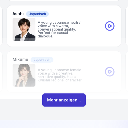
Asahi
Japanisch
A young Japanese neutral
voice with a warm,
conversational quality.
Perfect for casual
dialogue.
Mikumo
Japanisch
A young Japanese female
voice with a creative,
narrative quality. Has a
Kyushu regional character.
Mehr anzeigen...