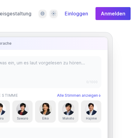
Sprache
Design
eisgestaltung
Einloggen
Anmelden
prache
0
/1000
E STIMME
Alle Stimmen anzeigen
↓
ira
Sawaro
Eiko
Makoto
Hajime