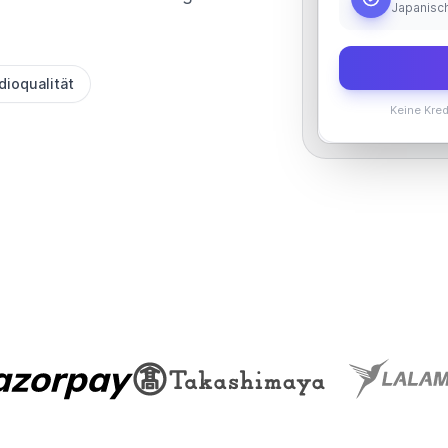
Japanisc
dioqualität
Keine Kred