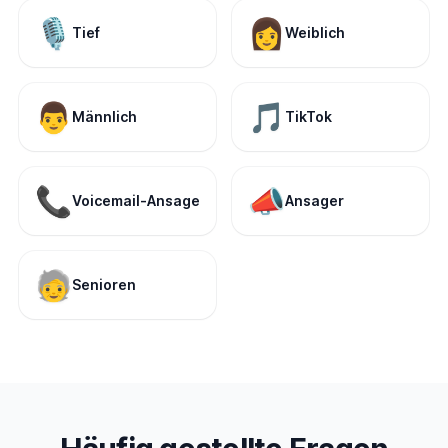
🎙️
👩
Tief
Weiblich
👨
🎵
Männlich
TikTok
📞
📣
Voicemail-Ansage
Ansager
🧓
Senioren