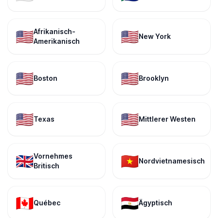
Afrikanisch-
🇺🇸
🇺🇸
New York
Amerikanisch
🇺🇸
🇺🇸
Boston
Brooklyn
🇺🇸
🇺🇸
Texas
Mittlerer Westen
Vornehmes
🇬🇧
🇻🇳
Nordvietnamesisch
Britisch
🇨🇦
🇪🇬
Québec
Ägyptisch