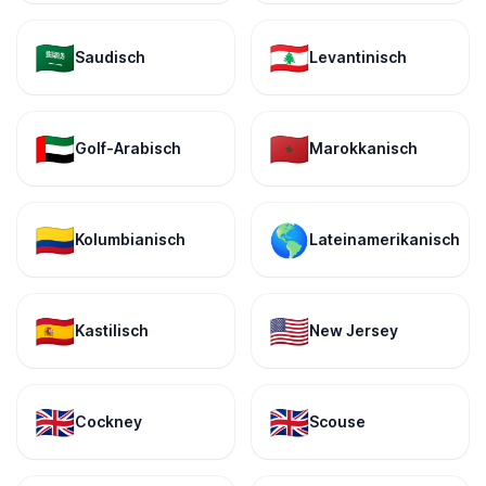
🇸🇦
🇱🇧
Saudisch
Levantinisch
🇦🇪
🇲🇦
Golf-Arabisch
Marokkanisch
🇨🇴
🌎
Kolumbianisch
Lateinamerikanisch
🇪🇸
🇺🇸
Kastilisch
New Jersey
🇬🇧
🇬🇧
Cockney
Scouse