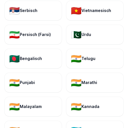
🇷🇸
🇻🇳
Serbisch
Vietnamesisch
🇮🇷
🇵🇰
Persisch (Farsi)
Urdu
🇧🇩
🇮🇳
Bengalisch
Telugu
🇮🇳
🇮🇳
Punjabi
Marathi
🇮🇳
🇮🇳
Malayalam
Kannada