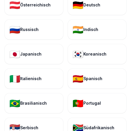
🇦🇹
🇩🇪
Österreichisch
Deutsch
🇷🇺
🇮🇳
Russisch
Indisch
🇯🇵
🇰🇷
Japanisch
Koreanisch
🇮🇹
🇪🇸
Italienisch
Spanisch
🇧🇷
🇵🇹
Brasilianisch
Portugal
🇷🇸
🇿🇦
Serbisch
Südafrikanisch