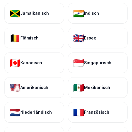
🇯🇲
🇮🇳
Jamaikanisch
Indisch
🇧🇪
🇬🇧
Flämisch
Essex
🇨🇦
🇸🇬
Kanadisch
Singapurisch
🇺🇸
🇲🇽
Amerikanisch
Mexikanisch
🇳🇱
🇫🇷
Niederländisch
Französisch