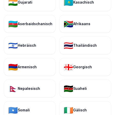
🇮🇳
🇰🇿
Gujarati
Kasachisch
🇦🇿
🇿🇦
Aserbaidschanisch
Afrikaans
🇮🇱
🇹🇭
Hebräisch
Thailändisch
🇦🇲
🇬🇪
Armenisch
Georgisch
🇳🇵
🇰🇪
Nepalesisch
Suaheli
🇸🇴
🇮🇪
Somali
Gälisch