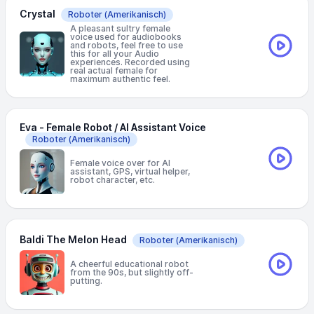
Crystal
Roboter
(Amerikanisch)
A pleasant sultry female
voice used for audiobooks
and robots, feel free to use
this for all your Audio
experiences. Recorded using
real actual female for
maximum authentic feel.
Eva - Female Robot / AI Assistant Voice
Roboter
(Amerikanisch)
Female voice over for AI
assistant, GPS, virtual helper,
robot character, etc.
Baldi The Melon Head
Roboter
(Amerikanisch)
A cheerful educational robot
from the 90s, but slightly off-
putting.