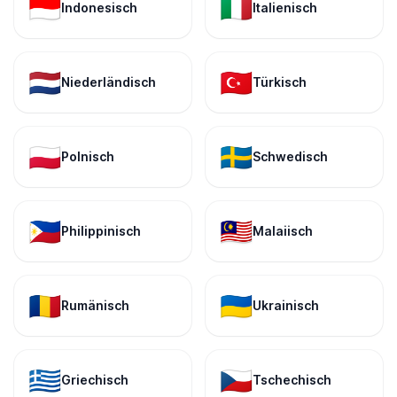
🇮🇩
🇮🇹
Indonesisch
Italienisch
🇳🇱
🇹🇷
Niederländisch
Türkisch
🇵🇱
🇸🇪
Polnisch
Schwedisch
🇵🇭
🇲🇾
Philippinisch
Malaiisch
🇷🇴
🇺🇦
Rumänisch
Ukrainisch
🇬🇷
🇨🇿
Griechisch
Tschechisch