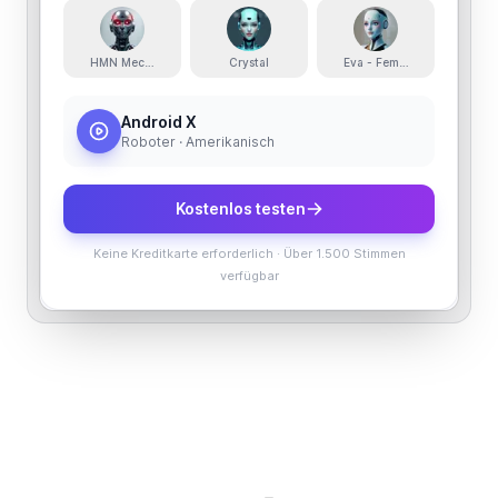
HMN Mechanical Bot
Crystal
Eva - Female Robot / AI Ass
Android X
Roboter · Amerikanisch
Kostenlos testen
Keine Kreditkarte erforderlich
·
Über 1.500 Stimmen
verfügbar