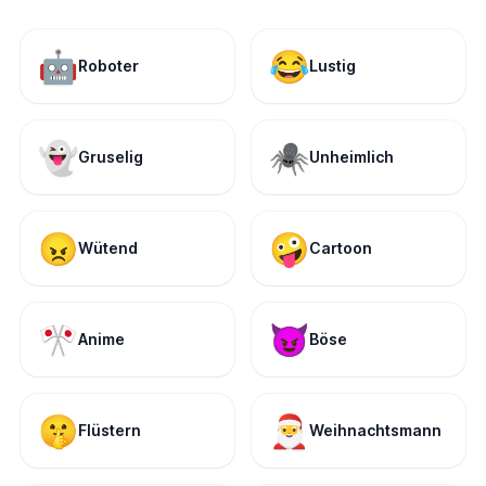
🤖
😂
Roboter
Lustig
👻
🕷️
Gruselig
Unheimlich
😠
🤪
Wütend
Cartoon
🎌
😈
Anime
Böse
🤫
🎅
Flüstern
Weihnachtsmann