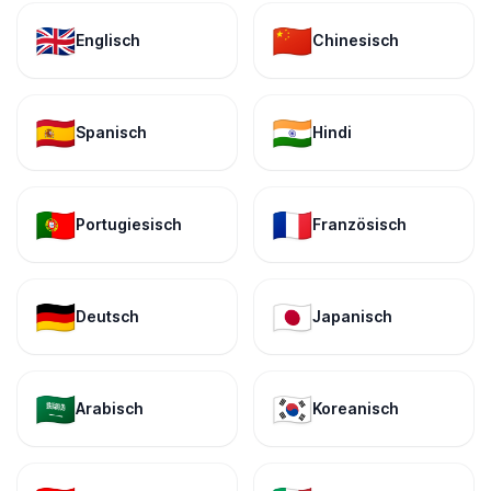
🇬🇧
🇨🇳
Englisch
Chinesisch
🇪🇸
🇮🇳
Spanisch
Hindi
🇵🇹
🇫🇷
Portugiesisch
Französisch
🇩🇪
🇯🇵
Deutsch
Japanisch
🇸🇦
🇰🇷
Arabisch
Koreanisch