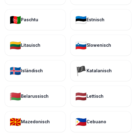
🇦🇫
🇪🇪
Paschtu
Estnisch
🇱🇹
🇸🇮
Litauisch
Slowenisch
🇮🇸
🏴
Isländisch
Katalanisch
🇧🇾
🇱🇻
Belarussisch
Lettisch
🇲🇰
🇵🇭
Mazedonisch
Cebuano