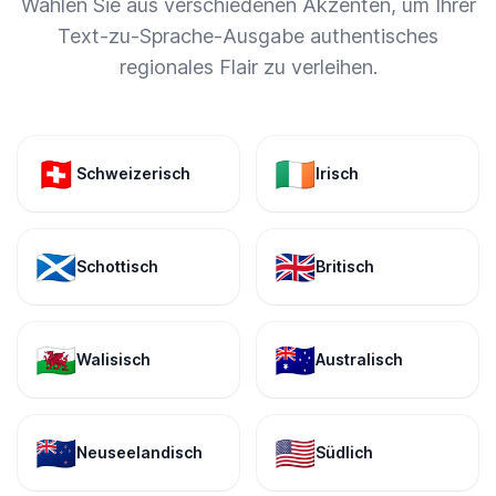
Wählen Sie aus verschiedenen Akzenten, um Ihrer
Text-zu-Sprache-Ausgabe authentisches
regionales Flair zu verleihen.
🇨🇭
🇮🇪
Schweizerisch
Irisch
🏴󠁧󠁢󠁳󠁣󠁴󠁿
🇬🇧
Schottisch
Britisch
🏴󠁧󠁢󠁷󠁬󠁳󠁿
🇦🇺
Walisisch
Australisch
🇳🇿
🇺🇸
Neuseelandisch
Südlich