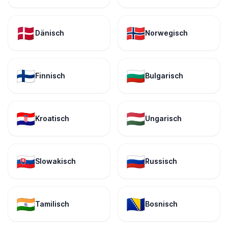
🇩🇰
🇳🇴
Dänisch
Norwegisch
🇫🇮
🇧🇬
Finnisch
Bulgarisch
🇭🇷
🇭🇺
Kroatisch
Ungarisch
🇸🇰
🇷🇺
Slowakisch
Russisch
🇮🇳
🇧🇦
Tamilisch
Bosnisch