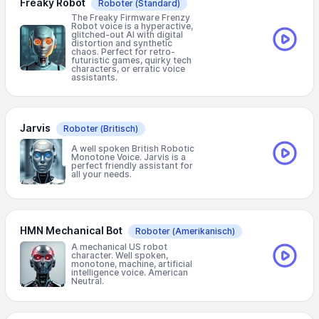
Freaky Robot
Roboter
(Standard)
The Freaky Firmware Frenzy
Robot voice is a hyperactive,
glitched-out AI with digital
distortion and synthetic
chaos. Perfect for retro-
futuristic games, quirky tech
characters, or erratic voice
assistants.
Jarvis
Roboter
(Britisch)
A well spoken British Robotic
Monotone Voice. Jarvis is a
perfect friendly assistant for
all your needs.
HMN Mechanical Bot
Roboter
(Amerikanisch)
A mechanical US robot
character. Well spoken,
monotone, machine, artificial
intelligence voice. American
Neutral.