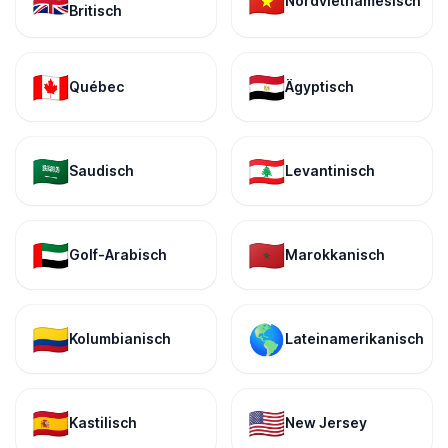
🇬🇧
🇻🇳
Nordvietnamesisch
Britisch
🇨🇦
🇪🇬
Québec
Ägyptisch
🇸🇦
🇱🇧
Saudisch
Levantinisch
🇦🇪
🇲🇦
Golf-Arabisch
Marokkanisch
🇨🇴
🌎
Kolumbianisch
Lateinamerikanisch
🇪🇸
🇺🇸
Kastilisch
New Jersey