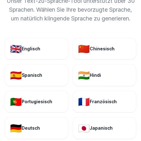
Unser Text-zu-Sprache-Tool unterstützt über 30
Sprachen. Wählen Sie Ihre bevorzugte Sprache,
um natürlich klingende Sprache zu generieren.
🇬🇧
🇨🇳
Englisch
Chinesisch
🇪🇸
🇮🇳
Spanisch
Hindi
🇵🇹
🇫🇷
Portugiesisch
Französisch
🇩🇪
🇯🇵
Deutsch
Japanisch