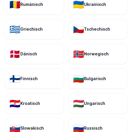
🇷🇴
🇺🇦
Rumänisch
Ukrainisch
🇬🇷
🇨🇿
Griechisch
Tschechisch
🇩🇰
🇳🇴
Dänisch
Norwegisch
🇫🇮
🇧🇬
Finnisch
Bulgarisch
🇭🇷
🇭🇺
Kroatisch
Ungarisch
🇸🇰
🇷🇺
Slowakisch
Russisch