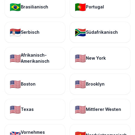
🇧🇷
🇵🇹
Brasilianisch
Portugal
🇷🇸
🇿🇦
Serbisch
Südafrikanisch
Afrikanisch-
🇺🇸
🇺🇸
New York
Amerikanisch
🇺🇸
🇺🇸
Boston
Brooklyn
🇺🇸
🇺🇸
Texas
Mittlerer Westen
Vornehmes