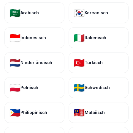
🇸🇦
🇰🇷
Arabisch
Koreanisch
🇮🇩
🇮🇹
Indonesisch
Italienisch
🇳🇱
🇹🇷
Niederländisch
Türkisch
🇵🇱
🇸🇪
Polnisch
Schwedisch
🇵🇭
🇲🇾
Philippinisch
Malaiisch