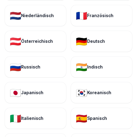
🇳🇱
🇫🇷
Niederländisch
Französisch
🇦🇹
🇩🇪
Österreichisch
Deutsch
🇷🇺
🇮🇳
Russisch
Indisch
🇯🇵
🇰🇷
Japanisch
Koreanisch
🇮🇹
🇪🇸
Italienisch
Spanisch