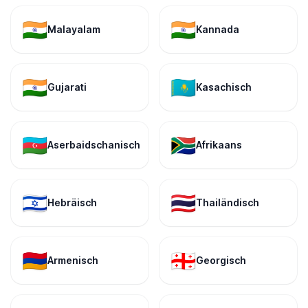
🇮🇳
🇮🇳
Malayalam
Kannada
🇮🇳
🇰🇿
Gujarati
Kasachisch
🇦🇿
🇿🇦
Aserbaidschanisch
Afrikaans
🇮🇱
🇹🇭
Hebräisch
Thailändisch
🇦🇲
🇬🇪
Armenisch
Georgisch