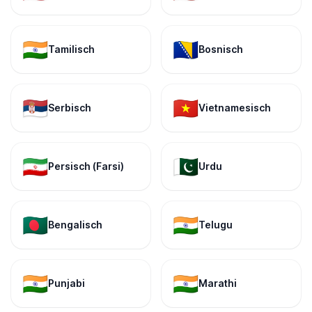
🇮🇳
🇧🇦
Tamilisch
Bosnisch
🇷🇸
🇻🇳
Serbisch
Vietnamesisch
🇮🇷
🇵🇰
Persisch (Farsi)
Urdu
🇧🇩
🇮🇳
Bengalisch
Telugu
🇮🇳
🇮🇳
Punjabi
Marathi