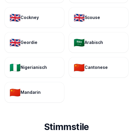
🇬🇧
🇬🇧
Cockney
Scouse
🇬🇧
🇸🇦
Geordie
Arabisch
🇳🇬
🇨🇳
Nigerianisch
Cantonese
🇨🇳
Mandarin
Stimmstile