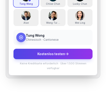
Tung Wong
Chloe Chan
Lucky Chan
Alan
Wong Tai Sin
Mei Ling
Tung Wong
Chinesisch · Cantonese
Kostenlos testen
Keine Kreditkarte erforderlich
·
Über 1.500 Stimmen
verfügbar