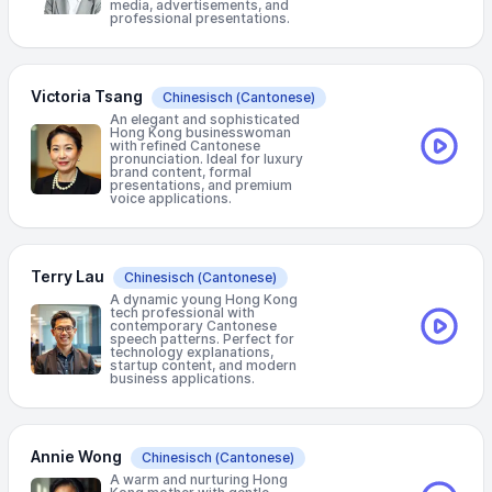
media, advertisements, and
professional presentations.
Victoria Tsang
Chinesisch
(Cantonese)
An elegant and sophisticated
Hong Kong businesswoman
with refined Cantonese
pronunciation. Ideal for luxury
brand content, formal
presentations, and premium
voice applications.
Terry Lau
Chinesisch
(Cantonese)
A dynamic young Hong Kong
tech professional with
contemporary Cantonese
speech patterns. Perfect for
technology explanations,
startup content, and modern
business applications.
Annie Wong
Chinesisch
(Cantonese)
A warm and nurturing Hong