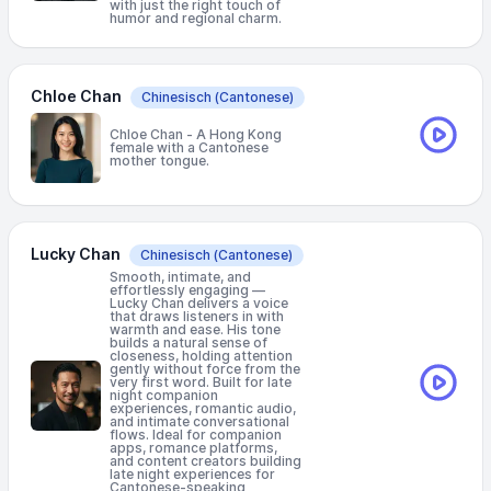
with just the right touch of
humor and regional charm.
Chloe Chan
Chinesisch
(Cantonese)
Chloe Chan - A Hong Kong
female with a Cantonese
mother tongue.
Lucky Chan
Chinesisch
(Cantonese)
Smooth, intimate, and
effortlessly engaging —
Lucky Chan delivers a voice
that draws listeners in with
warmth and ease. His tone
builds a natural sense of
closeness, holding attention
gently without force from the
very first word. Built for late
night companion
experiences, romantic audio,
and intimate conversational
flows. Ideal for companion
apps, romance platforms,
and content creators building
late night experiences for
Cantonese-speaking