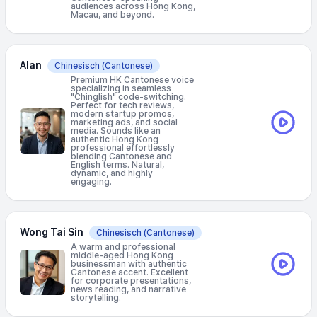
audiences across Hong Kong,
Macau, and beyond.
Alan
Chinesisch
(Cantonese)
Premium HK Cantonese voice
specializing in seamless
"Chinglish" code-switching.
Perfect for tech reviews,
modern startup promos,
marketing ads, and social
media. Sounds like an
authentic Hong Kong
professional effortlessly
blending Cantonese and
English terms. Natural,
dynamic, and highly
engaging.
Wong Tai Sin
Chinesisch
(Cantonese)
A warm and professional
middle-aged Hong Kong
businessman with authentic
Cantonese accent. Excellent
for corporate presentations,
news reading, and narrative
storytelling.