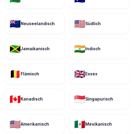
🇳🇿
🇺🇸
Neuseelandisch
Südlich
🇯🇲
🇮🇳
Jamaikanisch
Indisch
🇧🇪
🇬🇧
Flämisch
Essex
🇨🇦
🇸🇬
Kanadisch
Singapurisch
🇺🇸
🇲🇽
Amerikanisch
Mexikanisch