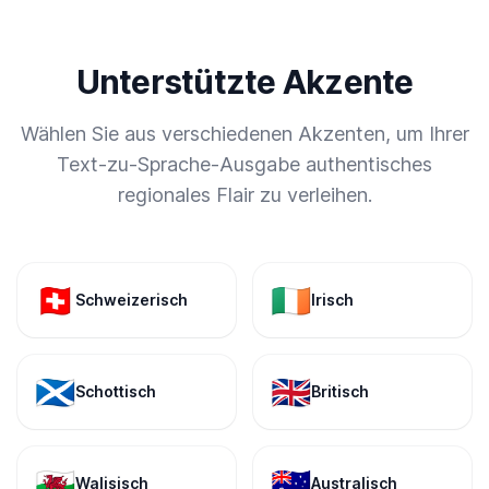
Unterstützte Akzente
Wählen Sie aus verschiedenen Akzenten, um Ihrer
Text-zu-Sprache-Ausgabe authentisches
regionales Flair zu verleihen.
🇨🇭
🇮🇪
Schweizerisch
Irisch
🏴󠁧󠁢󠁳󠁣󠁴󠁿
🇬🇧
Schottisch
Britisch
🏴󠁧󠁢󠁷󠁬󠁳󠁿
🇦🇺
Walisisch
Australisch