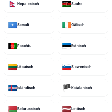
🇳🇵
🇰🇪
Nepalesisch
Suaheli
🇸🇴
🇮🇪
Somali
Gälisch
🇦🇫
🇪🇪
Paschtu
Estnisch
🇱🇹
🇸🇮
Litauisch
Slowenisch
🇮🇸
🏴
Isländisch
Katalanisch
🇧🇾
🇱🇻
Belarussisch
Lettisch