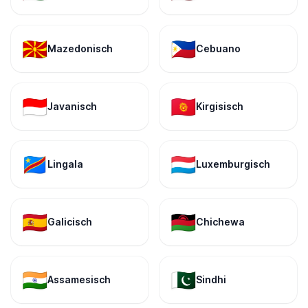
🇲🇰
🇵🇭
Mazedonisch
Cebuano
🇮🇩
🇰🇬
Javanisch
Kirgisisch
🇨🇩
🇱🇺
Lingala
Luxemburgisch
🇪🇸
🇲🇼
Galicisch
Chichewa
🇮🇳
🇵🇰
Assamesisch
Sindhi