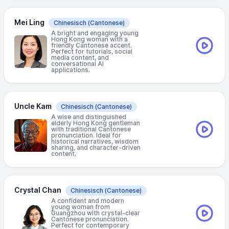
Mei Ling
Chinesisch
(Cantonese)
A bright and engaging young
Hong Kong woman with a
friendly Cantonese accent.
Perfect for tutorials, social
media content, and
conversational AI
applications.
Uncle Kam
Chinesisch
(Cantonese)
A wise and distinguished
elderly Hong Kong gentleman
with traditional Cantonese
pronunciation. Ideal for
historical narratives, wisdom
sharing, and character-driven
content.
Crystal Chan
Chinesisch
(Cantonese)
A confident and modern
young woman from
Guangzhou with crystal-clear
Cantonese pronunciation.
Perfect for contemporary