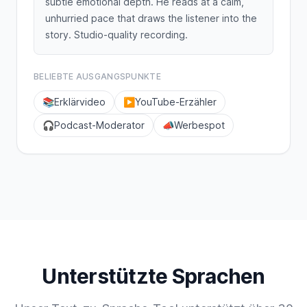
subtle emotional depth. He reads at a calm,
unhurried pace that draws the listener into the
story. Studio-quality recording.
BELIEBTE AUSGANGSPUNKTE
📚
Erklärvideo
▶️
YouTube-Erzähler
🎧
Podcast-Moderator
📣
Werbespot
Unterstützte Sprachen