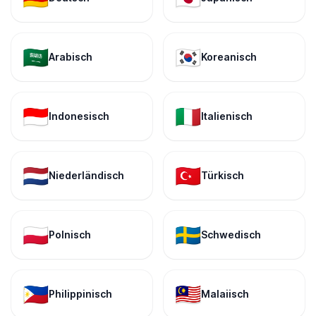
🇸🇦
🇰🇷
Arabisch
Koreanisch
🇮🇩
🇮🇹
Indonesisch
Italienisch
🇳🇱
🇹🇷
Niederländisch
Türkisch
🇵🇱
🇸🇪
Polnisch
Schwedisch
🇵🇭
🇲🇾
Philippinisch
Malaiisch