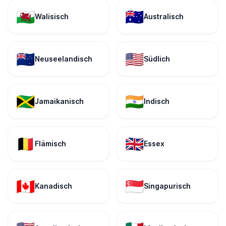
🏴󠁧󠁢󠁷󠁬󠁳󠁿
🇦🇺
Walisisch
Australisch
🇳🇿
🇺🇸
Neuseelandisch
Südlich
🇯🇲
🇮🇳
Jamaikanisch
Indisch
🇧🇪
🇬🇧
Flämisch
Essex
🇨🇦
🇸🇬
Kanadisch
Singapurisch