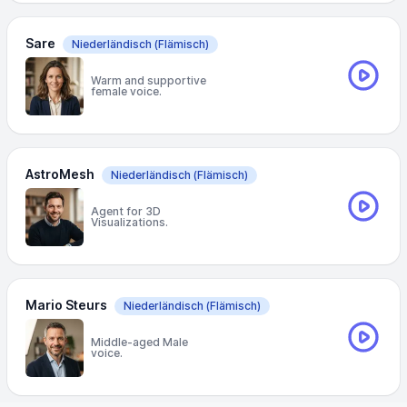
Sare
Niederländisch
(Flämisch)
Warm and supportive
female voice.
AstroMesh
Niederländisch
(Flämisch)
Agent for 3D
Visualizations.
Mario Steurs
Niederländisch
(Flämisch)
Middle-aged Male
voice.