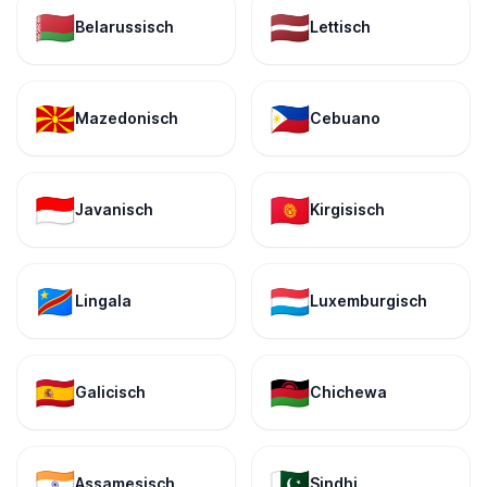
🇧🇾
🇱🇻
Belarussisch
Lettisch
🇲🇰
🇵🇭
Mazedonisch
Cebuano
🇮🇩
🇰🇬
Javanisch
Kirgisisch
🇨🇩
🇱🇺
Lingala
Luxemburgisch
🇪🇸
🇲🇼
Galicisch
Chichewa
🇮🇳
🇵🇰
Assamesisch
Sindhi