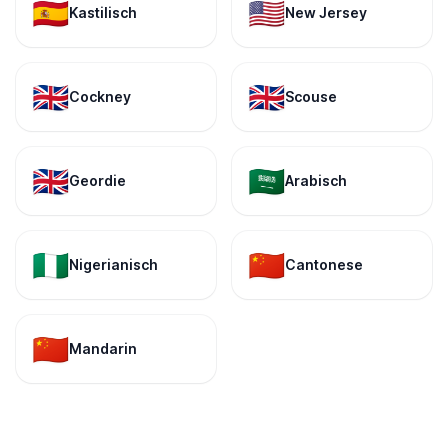
🇪🇸
🇺🇸
Kastilisch
New Jersey
🇬🇧
🇬🇧
Cockney
Scouse
🇬🇧
🇸🇦
Geordie
Arabisch
🇳🇬
🇨🇳
Nigerianisch
Cantonese
🇨🇳
Mandarin