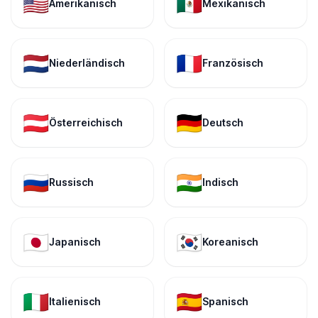
🇺🇸
🇲🇽
Amerikanisch
Mexikanisch
🇳🇱
🇫🇷
Niederländisch
Französisch
🇦🇹
🇩🇪
Österreichisch
Deutsch
🇷🇺
🇮🇳
Russisch
Indisch
🇯🇵
🇰🇷
Japanisch
Koreanisch
🇮🇹
🇪🇸
Italienisch
Spanisch