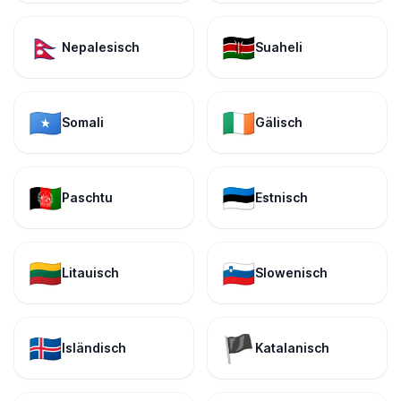
🇳🇵
🇰🇪
Nepalesisch
Suaheli
🇸🇴
🇮🇪
Somali
Gälisch
🇦🇫
🇪🇪
Paschtu
Estnisch
🇱🇹
🇸🇮
Litauisch
Slowenisch
🇮🇸
🏴
Isländisch
Katalanisch