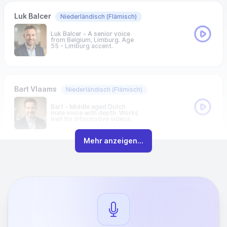
Luk Balcer
Niederländisch
(Flämisch)
Luk Balcer - A senior voice
from Belgium, Limburg. Age
55 - Limburg accent.
Bart Vlaams
Niederländisch
(Flämisch)
Bart - Middle aged Dutch
male voice with depth. Works
well for informative videos.
Mehr anzeigen...