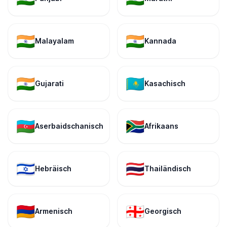
🇮🇳
🇮🇳
Malayalam
Kannada
🇮🇳
🇰🇿
Gujarati
Kasachisch
🇦🇿
🇿🇦
Aserbaidschanisch
Afrikaans
🇮🇱
🇹🇭
Hebräisch
Thailändisch
🇦🇲
🇬🇪
Armenisch
Georgisch