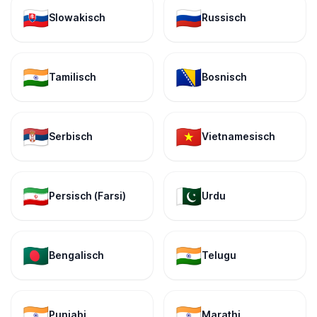
🇸🇰
🇷🇺
Slowakisch
Russisch
🇮🇳
🇧🇦
Tamilisch
Bosnisch
🇷🇸
🇻🇳
Serbisch
Vietnamesisch
🇮🇷
🇵🇰
Persisch (Farsi)
Urdu
🇧🇩
🇮🇳
Bengalisch
Telugu
🇮🇳
🇮🇳
Punjabi
Marathi