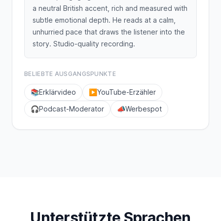
a neutral British accent, rich and measured with
subtle emotional depth. He reads at a calm,
unhurried pace that draws the listener into the
story. Studio-quality recording.
BELIEBTE AUSGANGSPUNKTE
📚
Erklärvideo
▶️
YouTube-Erzähler
🎧
Podcast-Moderator
📣
Werbespot
Unterstützte Sprachen