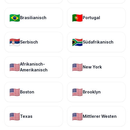
🇧🇷
🇵🇹
Brasilianisch
Portugal
🇷🇸
🇿🇦
Serbisch
Südafrikanisch
Afrikanisch-
🇺🇸
🇺🇸
New York
Amerikanisch
🇺🇸
🇺🇸
Boston
Brooklyn
🇺🇸
🇺🇸
Texas
Mittlerer Westen