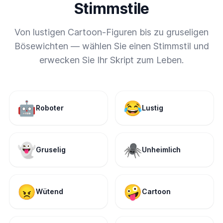
Stimmstile
Von lustigen Cartoon-Figuren bis zu gruseligen
Bösewichten — wählen Sie einen Stimmstil und
erwecken Sie Ihr Skript zum Leben.
🤖
😂
Roboter
Lustig
👻
🕷️
Gruselig
Unheimlich
😠
🤪
Wütend
Cartoon