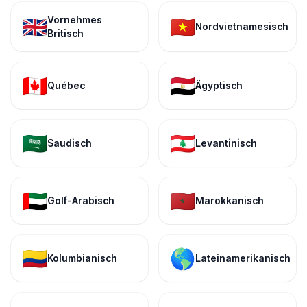
Vornehmes
🇬🇧
🇻🇳
Nordvietnamesisch
Britisch
🇨🇦
🇪🇬
Québec
Ägyptisch
🇸🇦
🇱🇧
Saudisch
Levantinisch
🇦🇪
🇲🇦
Golf-Arabisch
Marokkanisch
🇨🇴
🌎
Kolumbianisch
Lateinamerikanisch