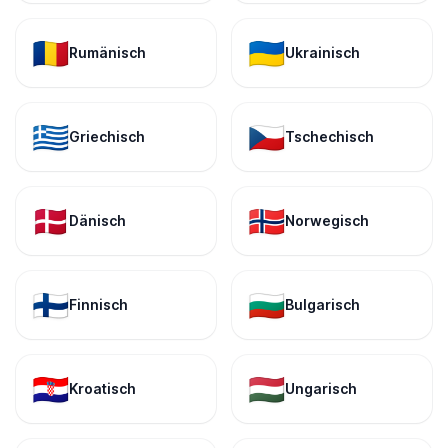
🇷🇴
🇺🇦
Rumänisch
Ukrainisch
🇬🇷
🇨🇿
Griechisch
Tschechisch
🇩🇰
🇳🇴
Dänisch
Norwegisch
🇫🇮
🇧🇬
Finnisch
Bulgarisch
🇭🇷
🇭🇺
Kroatisch
Ungarisch