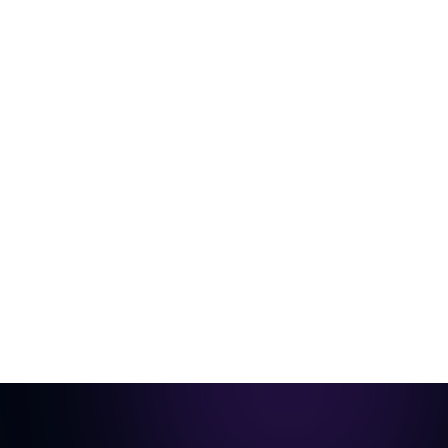
De la pièce vide à la vidéo prête pour
annonce
Une seule photo de la pièce, aménagée virtuellement
et animée en visite cinématique.