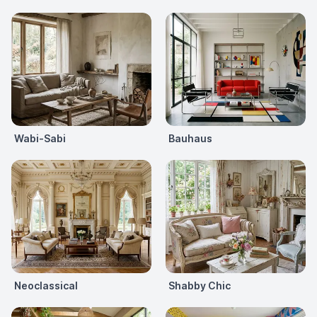
Wabi-Sabi
Bauhaus
Neoclassical
Shabby Chic