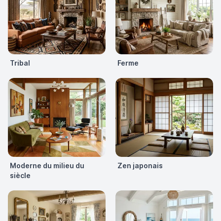
Tribal
Ferme
Moderne du milieu du
Zen japonais
siècle