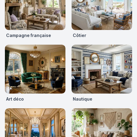
Campagne française
Côtier
Art déco
Nautique