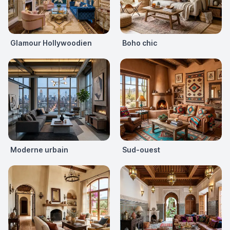
Glamour Hollywoodien
Boho chic
Moderne urbain
Sud-ouest