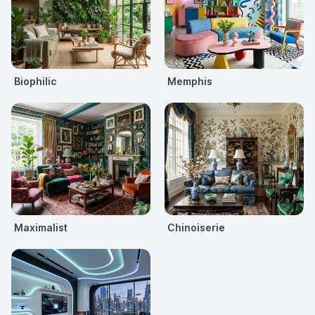
Biophilic
Memphis
Maximalist
Chinoiserie