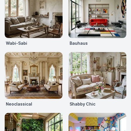
Wabi-Sabi
Bauhaus
Neoclassical
Shabby Chic