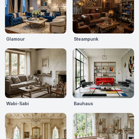
Glamour
Steampunk
Wabi-Sabi
Bauhaus