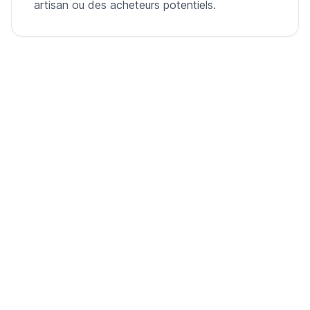
artisan ou des acheteurs potentiels.
De la pièce vide à la vidéo prête pour
annonce
Une seule photo de la pièce, aménagée virtuellement
et animée en visite cinématique.