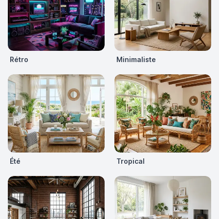
Rétro
Minimaliste
Été
Tropical