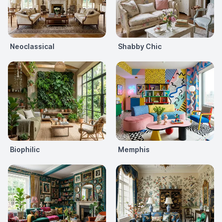
Neoclassical
Shabby Chic
Biophilic
Memphis