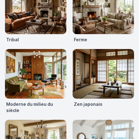
Tribal
Ferme
Moderne du milieu du
Zen japonais
siècle