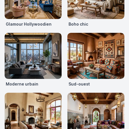
Glamour Hollywoodien
Boho chic
Moderne urbain
Sud-ouest