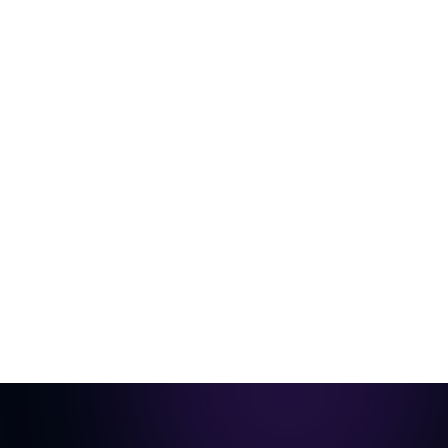
De la pièce vide à la vidéo prête pour
annonce
Une seule photo de la pièce, aménagée virtuellement
et animée en visite cinématique.