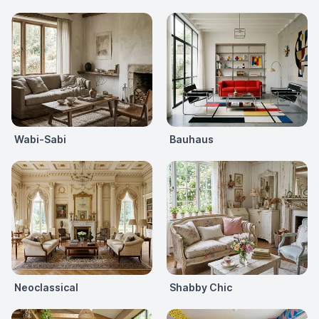
Wabi-Sabi
Bauhaus
Neoclassical
Shabby Chic