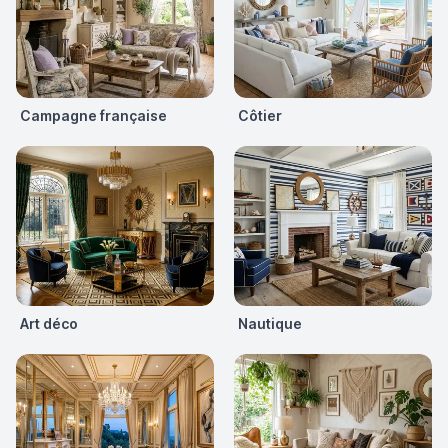
Campagne française
Côtier
Art déco
Nautique