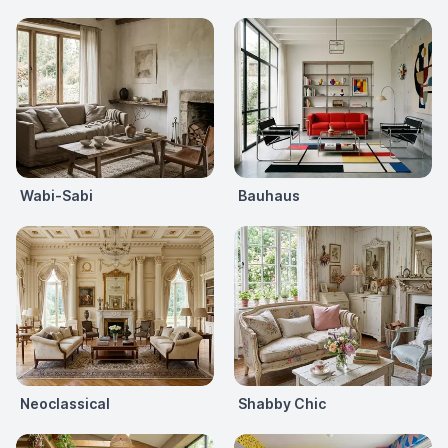
Wabi-Sabi
Bauhaus
Neoclassical
Shabby Chic