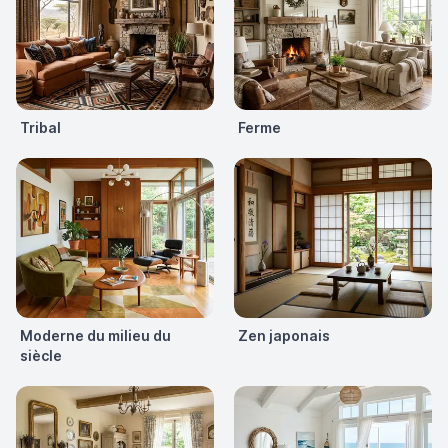
Tribal
Ferme
Moderne du milieu du
Zen japonais
siècle