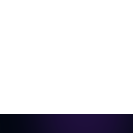
De la pièce vide à la vidéo prête pour
annonce
Une seule photo de la pièce, aménagée virtuellement
et animée en visite cinématique.