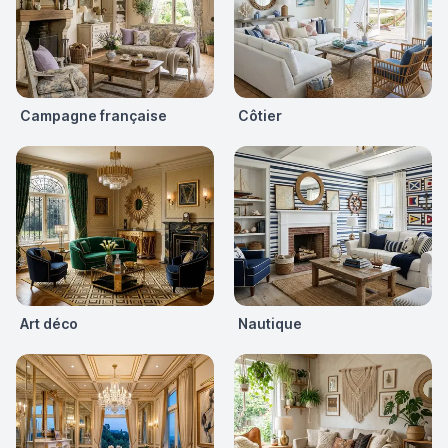
Campagne française
Côtier
Art déco
Nautique