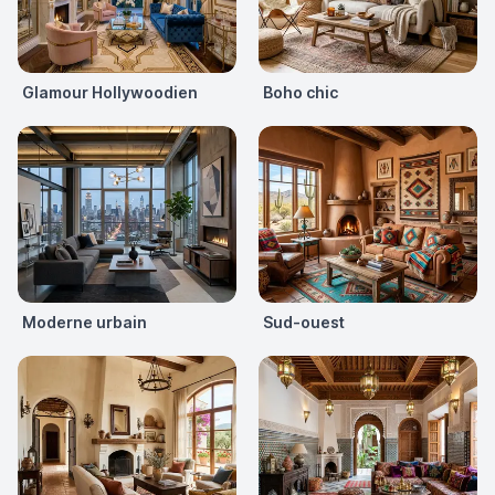
Glamour Hollywoodien
Boho chic
Moderne urbain
Sud-ouest