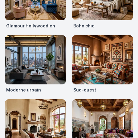
Glamour Hollywoodien
Boho chic
Moderne urbain
Sud-ouest