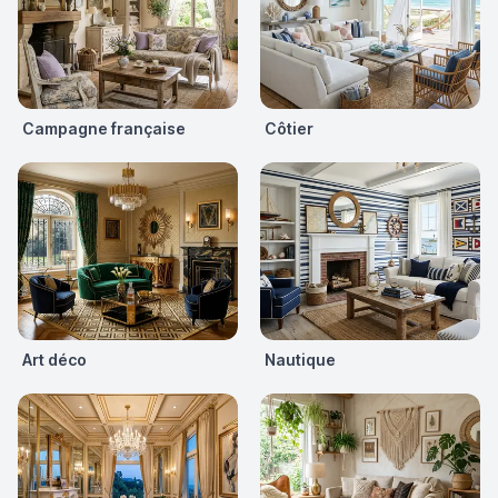
Campagne française
Côtier
Art déco
Nautique