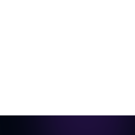
De la pièce vide à la vidéo prête pour
annonce
Une seule photo de la pièce, aménagée virtuellement
et animée en visite cinématique.