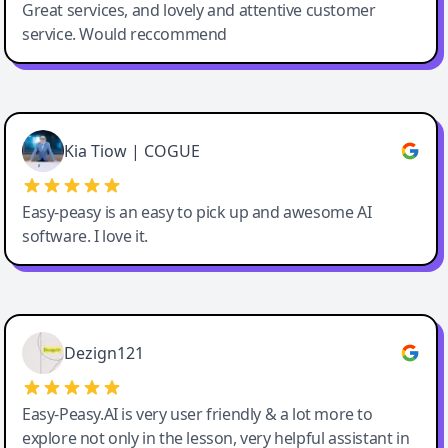
Great services, and lovely and attentive customer
service. Would reccommend
Cody Crabb
Great service, Best AI tool
Kia Tiow | COGUE
Easy-peasy is an easy to pick up and awesome AI
software. I love it.
Easy-Peasy AI
Dezign121
Easy-Peasy.AI is very user friendly & a lot more to
explore not only in the lesson, very helpful assistant in