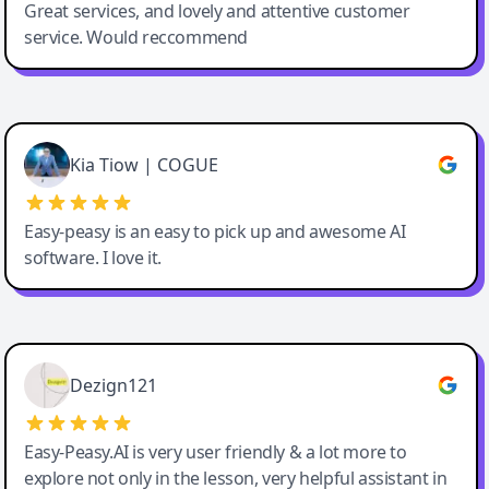
Great services, and lovely and attentive customer
service. Would reccommend
Cody Crabb
Great service, Best AI tool
Kia Tiow | COGUE
Easy-peasy is an easy to pick up and awesome AI
software. I love it.
Easy-Peasy AI
Dezign121
Easy-Peasy.AI is very user friendly & a lot more to
explore not only in the lesson, very helpful assistant in