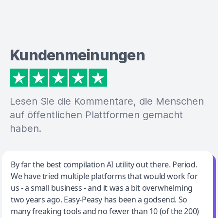
Kundenmeinungen
Lesen Sie die Kommentare, die Menschen
auf öffentlichen Plattformen gemacht
haben.
Jeff Wilson
By far the best compilation AI utility out there. Period.
We have tried multiple platforms that would work for
By far the best compilation AI utility
us - a small business - and it was a bit overwhelming
two years ago. Easy-Peasy has been a godsend. So
many freaking tools and no fewer than 10 (of the 200)