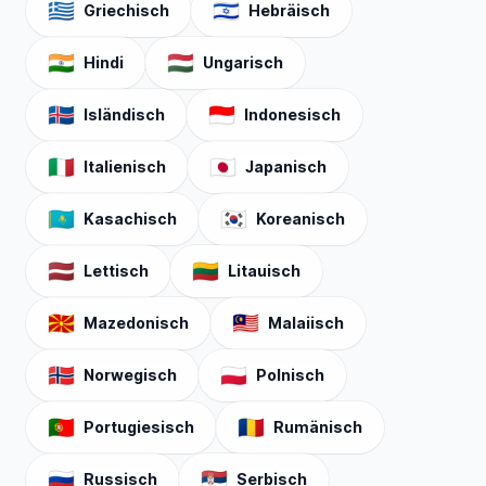
🇬🇷
🇮🇱
Griechisch
Hebräisch
🇮🇳
🇭🇺
Hindi
Ungarisch
🇮🇸
🇮🇩
Isländisch
Indonesisch
🇮🇹
🇯🇵
Italienisch
Japanisch
🇰🇿
🇰🇷
Kasachisch
Koreanisch
🇱🇻
🇱🇹
Lettisch
Litauisch
🇲🇰
🇲🇾
Mazedonisch
Malaiisch
🇳🇴
🇵🇱
Norwegisch
Polnisch
🇵🇹
🇷🇴
Portugiesisch
Rumänisch
🇷🇺
🇷🇸
Russisch
Serbisch