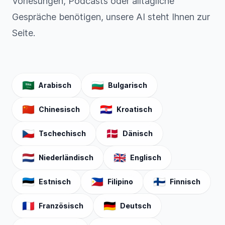
Vorlesungen, Podcasts oder alltägliche
Gespräche benötigen, unsere AI steht Ihnen zur
Seite.
🇸🇦
🇧🇬
Arabisch
Bulgarisch
🇨🇳
🇭🇷
Chinesisch
Kroatisch
🇨🇿
🇩🇰
Tschechisch
Dänisch
🇳🇱
🇬🇧
Niederländisch
Englisch
🇪🇪
🇵🇭
🇫🇮
Estnisch
Filipino
Finnisch
🇫🇷
🇩🇪
Französisch
Deutsch