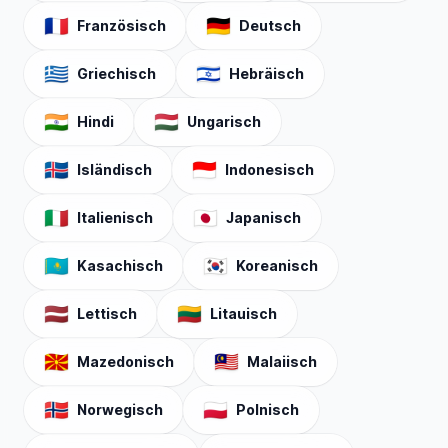
🇫🇷
🇩🇪
Französisch
Deutsch
🇬🇷
🇮🇱
Griechisch
Hebräisch
🇮🇳
🇭🇺
Hindi
Ungarisch
🇮🇸
🇮🇩
Isländisch
Indonesisch
🇮🇹
🇯🇵
Italienisch
Japanisch
🇰🇿
🇰🇷
Kasachisch
Koreanisch
🇱🇻
🇱🇹
Lettisch
Litauisch
🇲🇰
🇲🇾
Mazedonisch
Malaiisch
🇳🇴
🇵🇱
Norwegisch
Polnisch