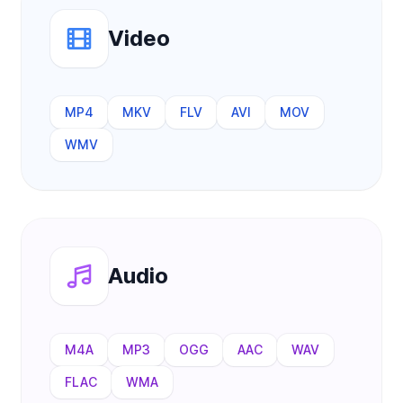
Video
MP4
MKV
FLV
AVI
MOV
WMV
Audio
M4A
MP3
OGG
AAC
WAV
FLAC
WMA