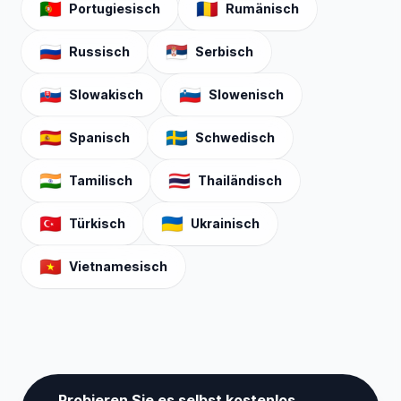
🇵🇹
🇷🇴
Portugiesisch
Rumänisch
🇷🇺
🇷🇸
Russisch
Serbisch
🇸🇰
🇸🇮
Slowakisch
Slowenisch
🇪🇸
🇸🇪
Spanisch
Schwedisch
🇮🇳
🇹🇭
Tamilisch
Thailändisch
🇹🇷
🇺🇦
Türkisch
Ukrainisch
🇻🇳
Vietnamesisch
Probieren Sie es selbst kostenlos