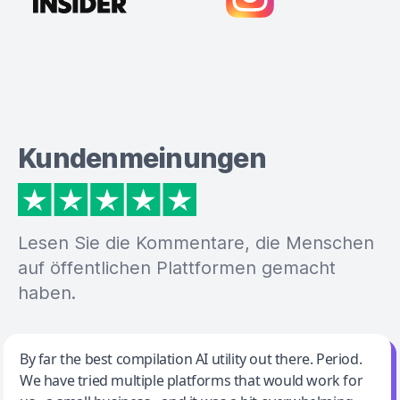
Kundenmeinungen
Lesen Sie die Kommentare, die Menschen
auf öffentlichen Plattformen gemacht
haben.
Jeff Wilson
By far the best compilation AI utility out there. Period.
We have tried multiple platforms that would work for
By far the best compilation AI utility