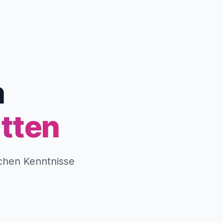
n
itten
chen Kenntnisse