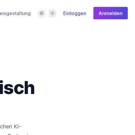
Sprache
Design
eisgestaltung
Einloggen
Anmelden
isch
ichen KI-