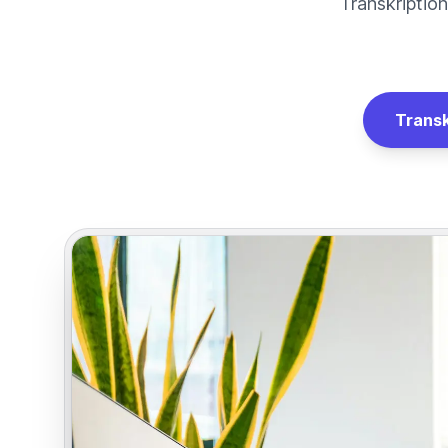
Transkription
Transk