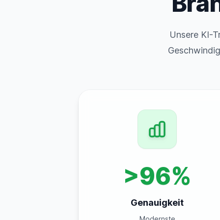
Bra
Unsere KI-T
Geschwindigk
>96%
Genauigkeit
Modernste