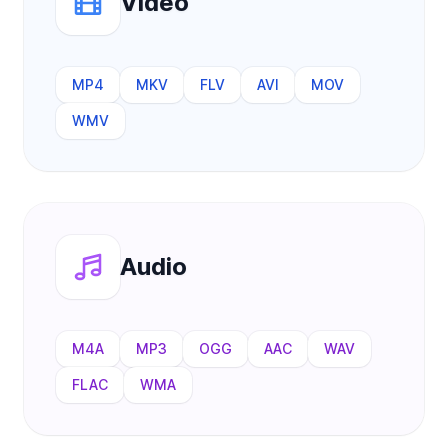
Video
MP4
MKV
FLV
AVI
MOV
WMV
Audio
M4A
MP3
OGG
AAC
WAV
FLAC
WMA