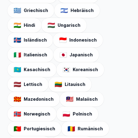
🇬🇷
🇮🇱
Griechisch
Hebräisch
🇮🇳
🇭🇺
Hindi
Ungarisch
🇮🇸
🇮🇩
Isländisch
Indonesisch
🇮🇹
🇯🇵
Italienisch
Japanisch
🇰🇿
🇰🇷
Kasachisch
Koreanisch
🇱🇻
🇱🇹
Lettisch
Litauisch
🇲🇰
🇲🇾
Mazedonisch
Malaiisch
🇳🇴
🇵🇱
Norwegisch
Polnisch
🇵🇹
🇷🇴
Portugiesisch
Rumänisch