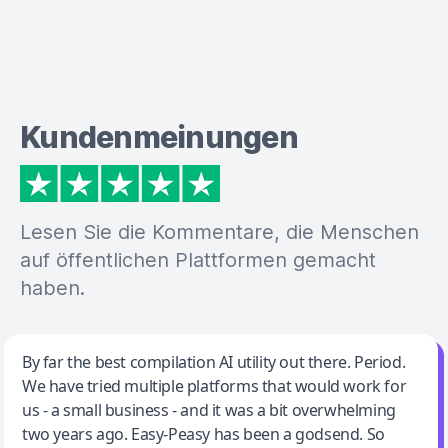
Kundenmeinungen
Lesen Sie die Kommentare, die Menschen
auf öffentlichen Plattformen gemacht
haben.
Jeff Wilson
By far the best compilation AI utility out there. Period.
We have tried multiple platforms that would work for
By far the best compilation AI utility
us - a small business - and it was a bit overwhelming
two years ago. Easy-Peasy has been a godsend. So