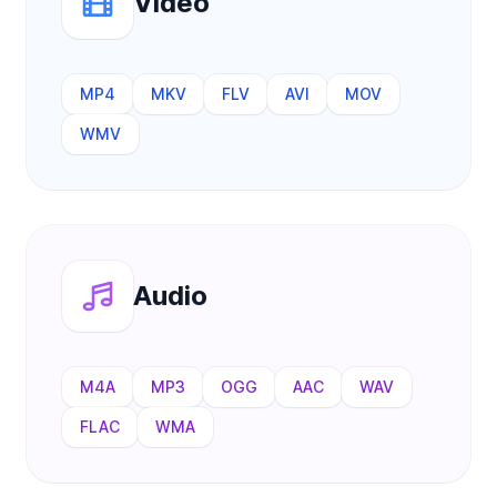
Video
MP4
MKV
FLV
AVI
MOV
WMV
Audio
M4A
MP3
OGG
AAC
WAV
FLAC
WMA