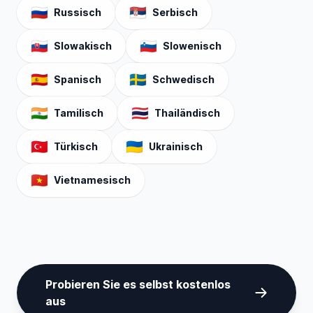
🇷🇺
🇷🇸
Russisch
Serbisch
🇸🇰
🇸🇮
Slowakisch
Slowenisch
🇪🇸
🇸🇪
Spanisch
Schwedisch
🇮🇳
🇹🇭
Tamilisch
Thailändisch
🇹🇷
🇺🇦
Türkisch
Ukrainisch
🇻🇳
Vietnamesisch
Probieren Sie es selbst kostenlos
aus