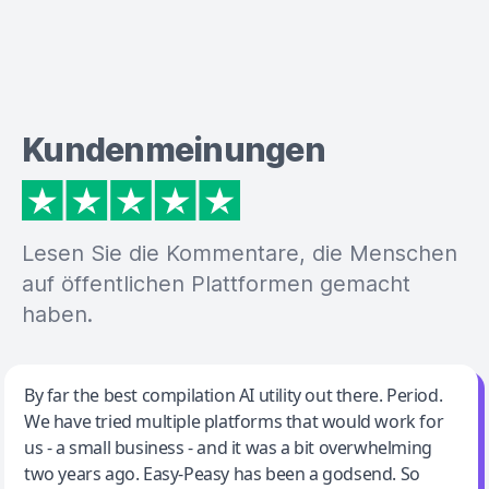
Kundenmeinungen
Lesen Sie die Kommentare, die Menschen
auf öffentlichen Plattformen gemacht
haben.
Jeff Wilson
By far the best compilation AI utility out there. Period.
We have tried multiple platforms that would work for
By far the best compilation AI utility
us - a small business - and it was a bit overwhelming
two years ago. Easy-Peasy has been a godsend. So