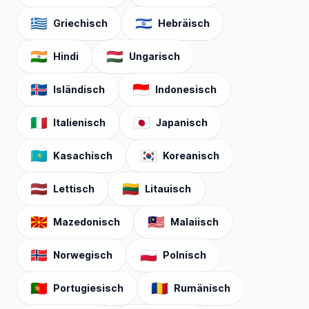
🇬🇷
🇮🇱
Griechisch
Hebräisch
🇮🇳
🇭🇺
Hindi
Ungarisch
🇮🇸
🇮🇩
Isländisch
Indonesisch
🇮🇹
🇯🇵
Italienisch
Japanisch
🇰🇿
🇰🇷
Kasachisch
Koreanisch
🇱🇻
🇱🇹
Lettisch
Litauisch
🇲🇰
🇲🇾
Mazedonisch
Malaiisch
🇳🇴
🇵🇱
Norwegisch
Polnisch
🇵🇹
🇷🇴
Portugiesisch
Rumänisch