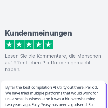
Kundenmeinungen
Lesen Sie die Kommentare, die Menschen
auf öffentlichen Plattformen gemacht
haben.
Jeff Wilson
By far the best compilation AI utility out there. Period.
We have tried multiple platforms that would work for
By far the best compilation AI utility
us - a small business - and it was a bit overwhelming
two years ago. Easy-Peasy has been a godsend. So