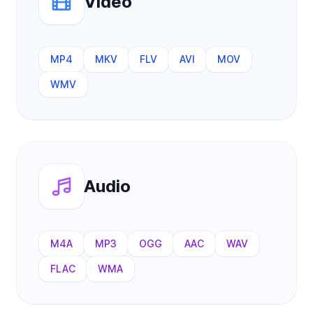
Video
MP4
MKV
FLV
AVI
MOV
WMV
Audio
M4A
MP3
OGG
AAC
WAV
FLAC
WMA