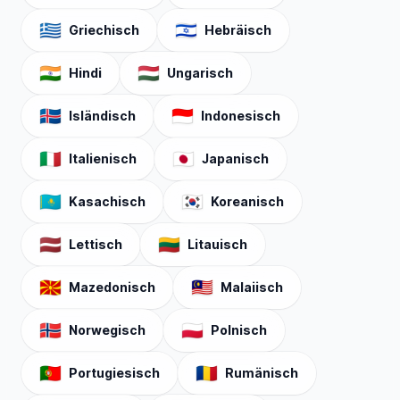
🇬🇷
🇮🇱
Griechisch
Hebräisch
🇮🇳
🇭🇺
Hindi
Ungarisch
🇮🇸
🇮🇩
Isländisch
Indonesisch
🇮🇹
🇯🇵
Italienisch
Japanisch
🇰🇿
🇰🇷
Kasachisch
Koreanisch
🇱🇻
🇱🇹
Lettisch
Litauisch
🇲🇰
🇲🇾
Mazedonisch
Malaiisch
🇳🇴
🇵🇱
Norwegisch
Polnisch
🇵🇹
🇷🇴
Portugiesisch
Rumänisch