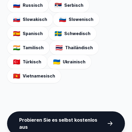
🇷🇺
🇷🇸
Russisch
Serbisch
🇸🇰
🇸🇮
Slowakisch
Slowenisch
🇪🇸
🇸🇪
Spanisch
Schwedisch
🇮🇳
🇹🇭
Tamilisch
Thailändisch
🇹🇷
🇺🇦
Türkisch
Ukrainisch
🇻🇳
Vietnamesisch
Probieren Sie es selbst kostenlos
aus