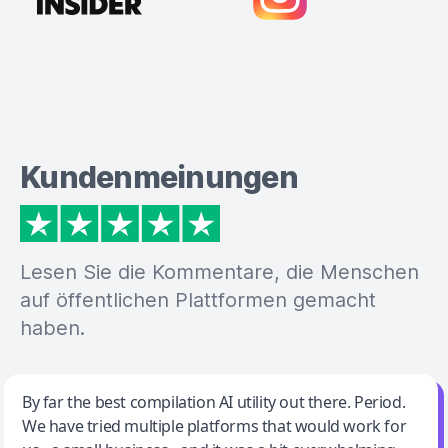
Kundenmeinungen
Lesen Sie die Kommentare, die Menschen
auf öffentlichen Plattformen gemacht
haben.
Jeff Wilson
By far the best compilation AI utility out there. Period.
We have tried multiple platforms that would work for
By far the best compilation AI utility