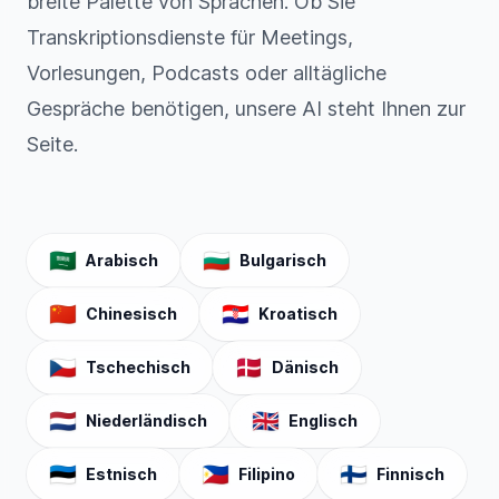
breite Palette von Sprachen. Ob Sie
Transkriptionsdienste für Meetings,
Vorlesungen, Podcasts oder alltägliche
Gespräche benötigen, unsere AI steht Ihnen zur
Seite.
🇸🇦
🇧🇬
Arabisch
Bulgarisch
🇨🇳
🇭🇷
Chinesisch
Kroatisch
🇨🇿
🇩🇰
Tschechisch
Dänisch
🇳🇱
🇬🇧
Niederländisch
Englisch
🇪🇪
🇵🇭
🇫🇮
Estnisch
Filipino
Finnisch