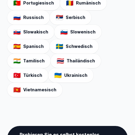
🇵🇹
🇷🇴
Portugiesisch
Rumänisch
🇷🇺
🇷🇸
Russisch
Serbisch
🇸🇰
🇸🇮
Slowakisch
Slowenisch
🇪🇸
🇸🇪
Spanisch
Schwedisch
🇮🇳
🇹🇭
Tamilisch
Thailändisch
🇹🇷
🇺🇦
Türkisch
Ukrainisch
🇻🇳
Vietnamesisch
Probieren Sie es selbst kostenlos