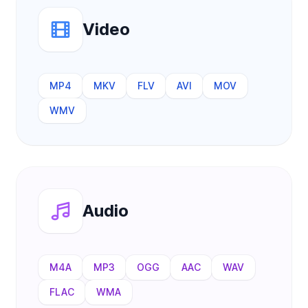
Video
MP4
MKV
FLV
AVI
MOV
WMV
Audio
M4A
MP3
OGG
AAC
WAV
FLAC
WMA