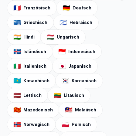
🇫🇷
🇩🇪
Französisch
Deutsch
🇬🇷
🇮🇱
Griechisch
Hebräisch
🇮🇳
🇭🇺
Hindi
Ungarisch
🇮🇸
🇮🇩
Isländisch
Indonesisch
🇮🇹
🇯🇵
Italienisch
Japanisch
🇰🇿
🇰🇷
Kasachisch
Koreanisch
🇱🇻
🇱🇹
Lettisch
Litauisch
🇲🇰
🇲🇾
Mazedonisch
Malaiisch
🇳🇴
🇵🇱
Norwegisch
Polnisch