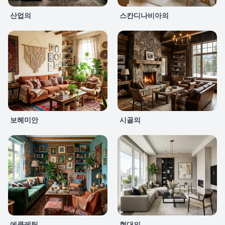
산업의
스칸디나비아의
보헤미안
시골의
에클레틱
현대의