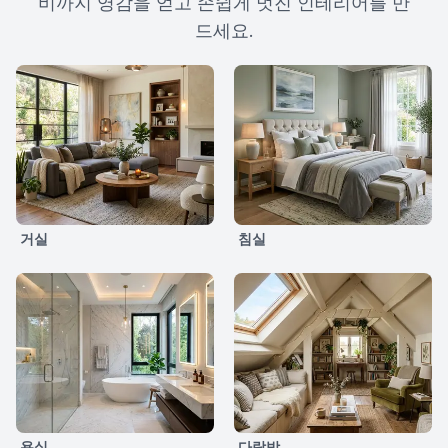
비까지 영감을 얻고 손쉽게 멋진 인테리어를 만
드세요.
거실
침실
욕실
다락방