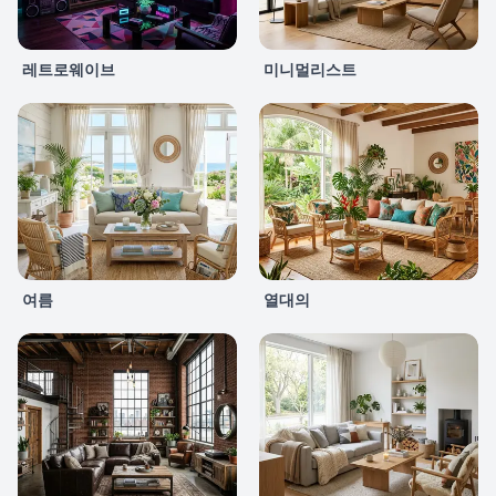
레트로웨이브
미니멀리스트
여름
열대의