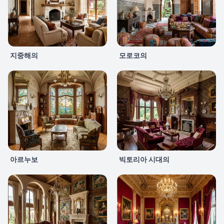
지중해의
모로코의
아르누보
빅토리아 시대의