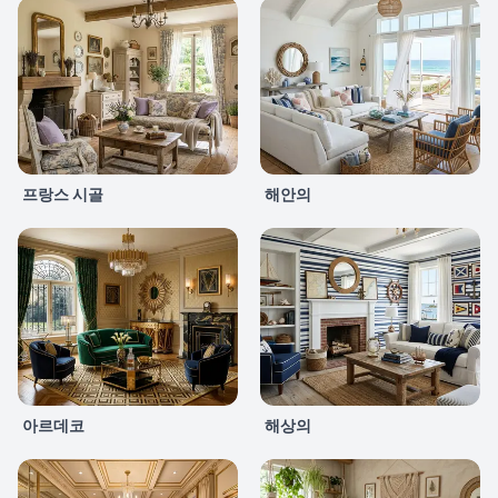
프랑스 시골
해안의
아르데코
해상의