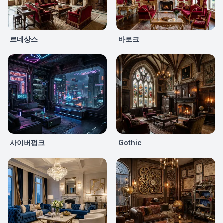
르네상스
바로크
사이버펑크
Gothic