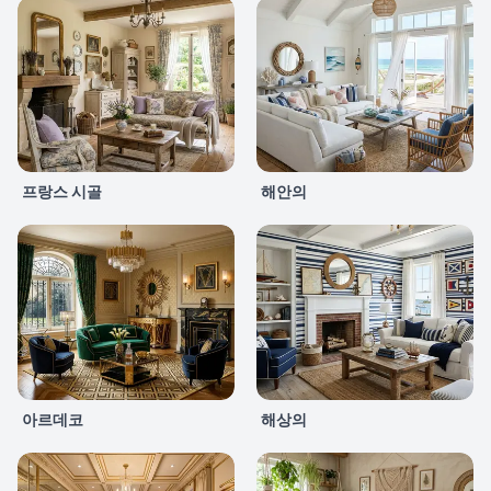
프랑스 시골
해안의
아르데코
해상의