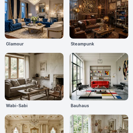
Glamour
Steampunk
Wabi-Sabi
Bauhaus