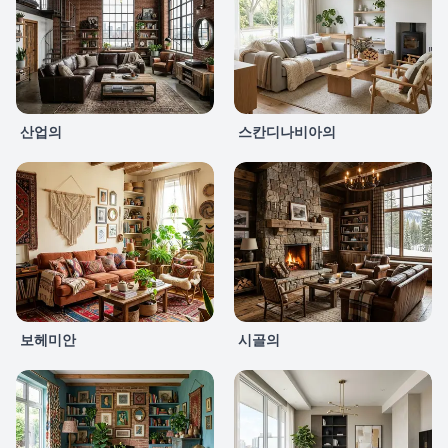
산업의
스칸디나비아의
보헤미안
시골의