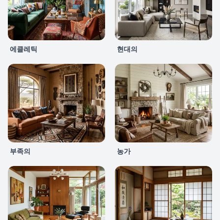
에클레틱
현대의
부족의
농가