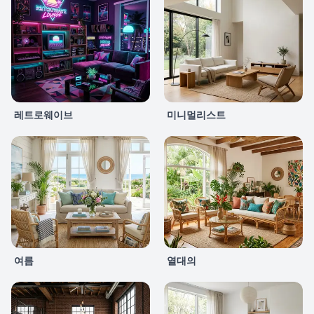
레트로웨이브
미니멀리스트
여름
열대의