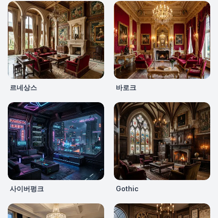
르네상스
바로크
사이버펑크
Gothic