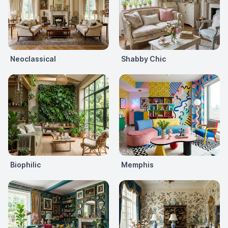
Neoclassical
Shabby Chic
Biophilic
Memphis