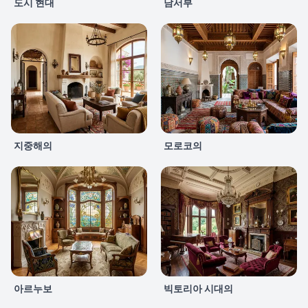
도시 현대
남서부
지중해의
모로코의
아르누보
빅토리아 시대의