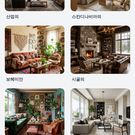
산업의
스칸디나비아의
보헤미안
시골의