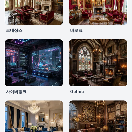
르네상스
바로크
사이버펑크
Gothic