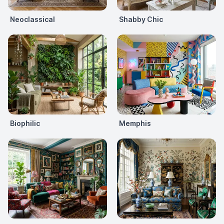
Neoclassical
Shabby Chic
Biophilic
Memphis