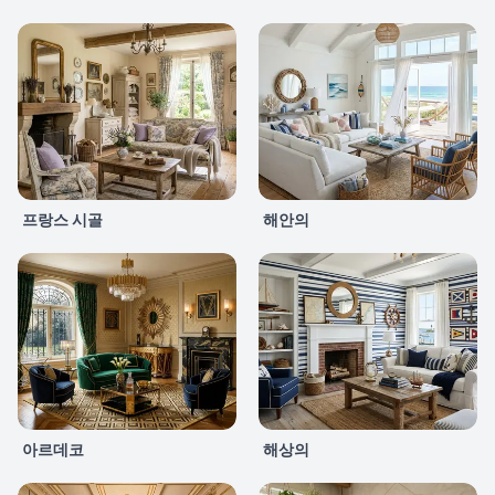
프랑스 시골
해안의
아르데코
해상의