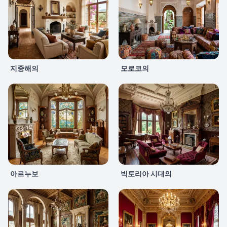
지중해의
모로코의
아르누보
빅토리아 시대의