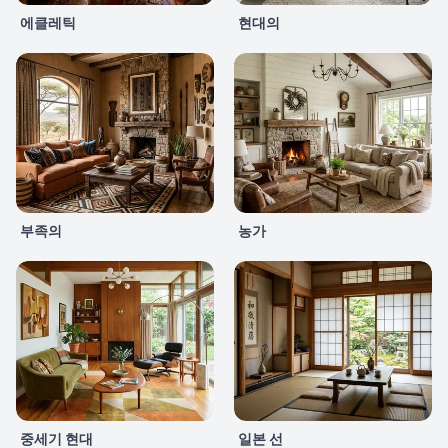
에클레틱
현대의
부족의
농가
중세기 현대
일본 선