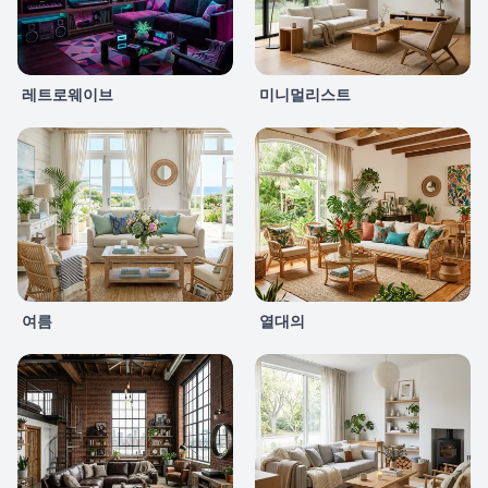
레트로웨이브
미니멀리스트
여름
열대의