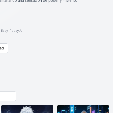
 emanando una sensación de poder y misterio.
to Easy-Peasy.AI
ad