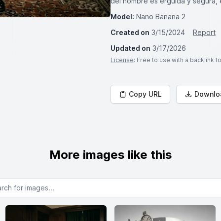
del hombre es erguida y segura,
Model:
Nano Banana 2
Created on
3/15/2024
Report
Updated on
3/17/2026
License
: Free to use with a backlink 
Copy URL
Downlo
More images like this
or images