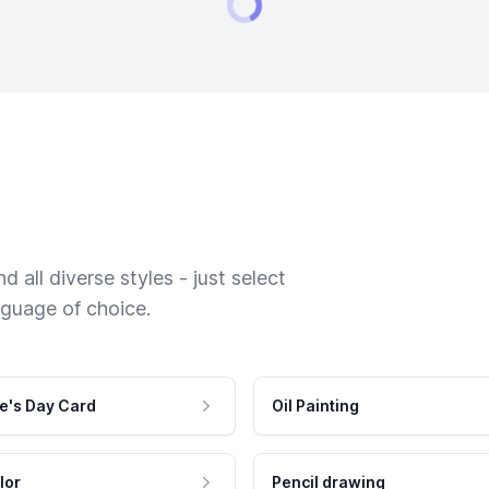
 all diverse styles - just select
nguage of choice.
e's Day Card
Oil Painting
lor
Pencil drawing