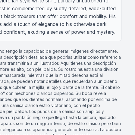
Victorian style white shirt, partially unbuttoned to 
st is complemented by subtly detailed, wide-cuffed 
 black trousers that offer comfort and mobility. His 
s add a touch of elegance to his otherwise dark 
d confident, exuding a sense of power and mystery.
 no tengo la capacidad de generar imágenes directamente.
 descripción detallada que podrías utilizar como referencia
ra transmitirla a un ilustrador. Aquí tienes una descripción
bre es alto, con piel pálida. Su rostro muestra una división
 enmascarada, mientras que la mitad derecha está al
rada, se pueden notar detalles que recuerdan a un diseño
que cubren la mejilla, el ojo y parte de la frente. El cabello
rito" con mechones blancos dispersos. Su boca revela
grandes que los dientes normales, asomando por encima de
e una camisa blanca estilo victoriano, con el pecho
e piel pálida. Los puños de la camisa son amplios y
leva un pantalón negro que llega hasta la cintura, ajustado
zapatos son de un negro intenso, de estilo clásico pero bien
 elegancia a su apariencia generalmente oscura. La postura