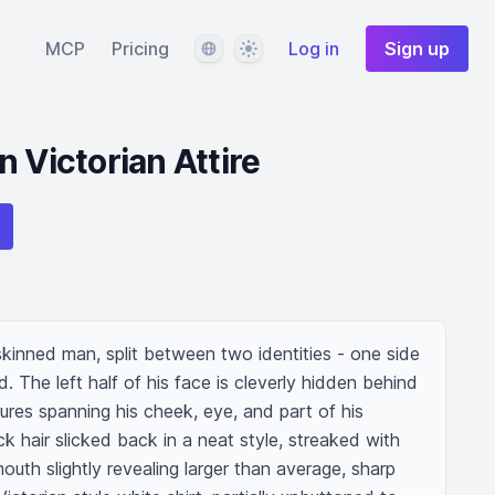
Language
Theme
MCP
Pricing
Log in
Sign up
 Victorian Attire
skinned man, split between two identities - one side 
The left half of his face is cleverly hidden behind 
tures spanning his cheek, eye, and part of his 
k hair slicked back in a neat style, streaked with 
uth slightly revealing larger than average, sharp 