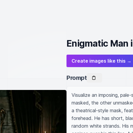
Enigmatic Man in
Create images like this →
Prompt
Visualize an imposing, pale-
masked, the other unmasked. 
a theatrical-style mask, fea
forehead. He has short, blac
random white strands. His mo