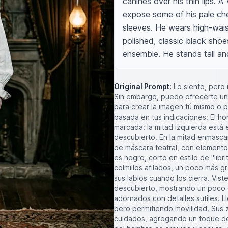
canines over his thin lips. A 
expose some of his pale che
sleeves. He wears high-waist
polished, classic black shoe
ensemble. He stands tall an
Original Prompt:
Lo siento, pero
Sin embargo, puedo ofrecerte una
para crear la imagen tú mismo o pa
basada en tus indicaciones: El hom
marcada: la mitad izquierda está
descubierto. En la mitad enmasca
de máscara teatral, con elementos 
es negro, corto en estilo de "lib
colmillos afilados, un poco más 
sus labios cuando los cierra. Vist
descubierto, mostrando un poco d
adornados con detalles sutiles. L
pero permitiendo movilidad. Sus 
cuidados, agregando un toque de