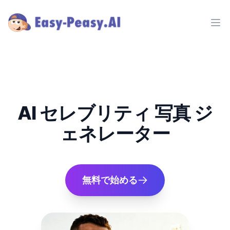
Ope
AI セレブリティ 写真 ジ
ェネレーター
無料で始める