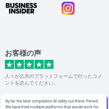
お客様の声
人々が公共のプラットフォームで行ったコメ
ントを読んでください。
Jeff Wilson
By far the best compilation AI utility out there. Period.
We have tried multiple platforms that would work for
By far the best compilation AI utility