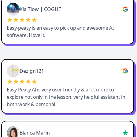
Great service, Best AI tool
Kia Tiow | COGUE
Easy-peasy is an easy to pick up and awesome AI
software. I love it.
Easy-Peasy AI
Dezign121
Easy-Peasy.AI is very user friendly & a lot more to
explore not only in the lesson, very helpful assistant in
both work & personal
Blanca Marin