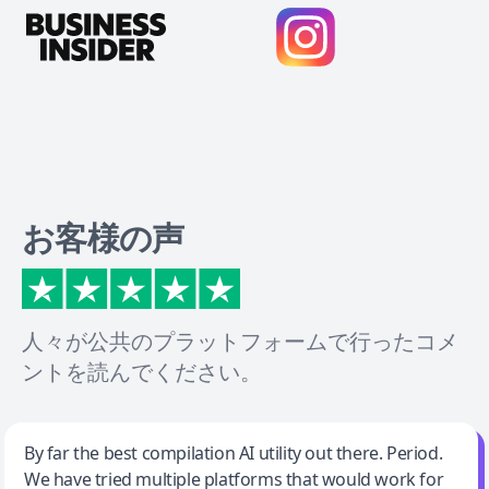
お客様の声
人々が公共のプラットフォームで行ったコメ
ントを読んでください。
Jeff Wilson
By far the best compilation AI utility out there. Period.
We have tried multiple platforms that would work for
By far the best compilation AI utility