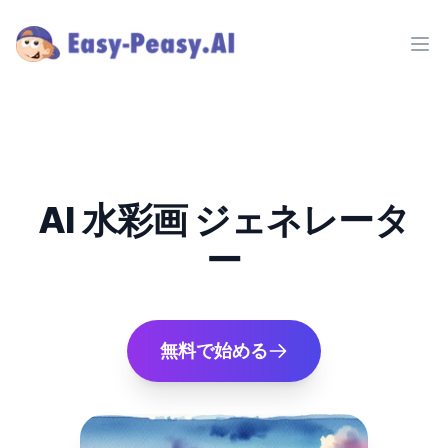
Ope
AI 水彩画 ジェネレータ
ー
無料で始める