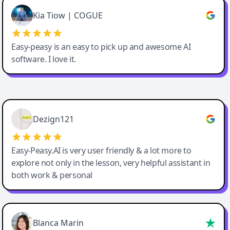
Great service, Best AI tool
Kia Tiow | COGUE
Easy-peasy is an easy to pick up and awesome AI
software. I love it.
Easy-Peasy AI
Dezign121
Easy-Peasy.AI is very user friendly & a lot more to
explore not only in the lesson, very helpful assistant in
both work & personal
Blanca Marin